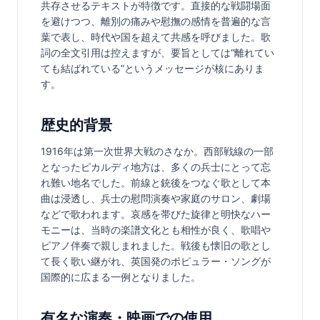
共存させるテキストが特徴です。直接的な戦闘場面
を避けつつ、離別の痛みや慰撫の感情を普遍的な言
葉で表し、時代や国を超えて共感を呼びました。歌
詞の全文引用は控えますが、要旨としては“離れてい
ても結ばれている”というメッセージが核にありま
す。
歴史的背景
1916年は第一次世界大戦のさなか。西部戦線の一部
となったピカルディ地方は、多くの兵士にとって忘
れ難い地名でした。前線と銃後をつなぐ歌として本
曲は浸透し、兵士の慰問演奏や家庭のサロン、劇場
などで歌われます。哀感を帯びた旋律と明快なハー
モニーは、当時の楽譜文化とも相性が良く、歌唱や
ピアノ伴奏で親しまれました。戦後も懐旧の歌とし
て長く歌い継がれ、英国発のポピュラー・ソングが
国際的に広まる一例となりました。
有名な演奏・映画での使用