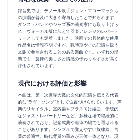
録音史では、テノール歌手ジョン・マコーマックら
の演唱が普及に大きく寄与したことで知られます。
ダンス・バンドやジャズ系の演奏家にも取り上げら
れ、ヴォーカル版に加えて器楽アレンジのレパート
リーとしても定着しました。映画での具体的な使用
作品名は情報不明ですが、戦時期やその記憶を扱う
文脈で参照されることのある楽曲です。いずれの形
態でも、旋律の美しさと情感の伝わりやすさが高く
評価されています。
現代における評価と影響
本曲は、第一次世界大戦の文化的記憶を伝える代表
的な“ラヴ・ソング”として位置づけられています。声
楽のリサイタル、室内楽やブラス向け編曲、伝統的
なジャズ・レパートリーなど、多様な場で継続的に
演奏されており、記念式典や追悼の場でも選ばれる
ことがあります。シンプルで覚えやすい旋律線、言
葉の普遍性、時代背景の重みが三位一体となり、現