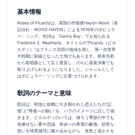
基本情報
Roses of Picardyは、英国の作曲家Haydn Wood（表
記ゆれ：WOOD HAYDN）による1916年のポピュラ
ー・ソング。作詞は「Danny Boy」でも知られる
Frederick E. Weatherly。タイトルの“Picardy（ピカ
ルディ）”はフランス北部の地域を指し、第一次世界
大戦期に前線となった土地でもあります。発表当初
から歌唱曲として広く普及し、のちに器楽演奏でも
取り上げられるようになりました。ジャンルとして
はポピュラー・ソングに位置づけられます。
歌詞のテーマと意味
歌詞は、戦地と故郷に引き裂かれた恋人たちの“記
憶”と“帰還への願い”を、バラのイメージに託して描
きます。ピカルディのバラは、移ろう季節の中でも
色褪せない愛や忠誠、再会への希望の象徴。切実な
想いを情景描写に織り込みながら、哀愁と温かさを