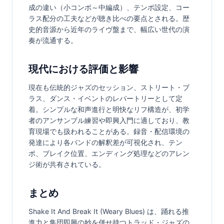
成の違い（小コンボ～中編成）、テンポ設定、コー
ラス配分の工夫などが聴き比べの要点とされる。歴
史的音源から近年のライヴ盤まで、幅広い世代の演
奏が流通する。
現代における評価と影響
現在も伝統的ジャズのセッション、ストリート・ブ
ラス、ダンス・イベントのレパートリーとして定
着。シンプルな和声進行と明快なリフ構造が、初学
者のアンサンブル練習や即興入門に適しており、教
育現場でも扱われることがある。録音・配信環境の
発達により各バンドの解釈差が可視化され、テン
ポ、ブレイク位置、エンディング処理などのアレン
ジ術が共有されている。
まとめ
Shake It And Break It (Weary Blues) は、踊れる推
進力と集団即興の妙を併せ持つトラッド・ジャズの