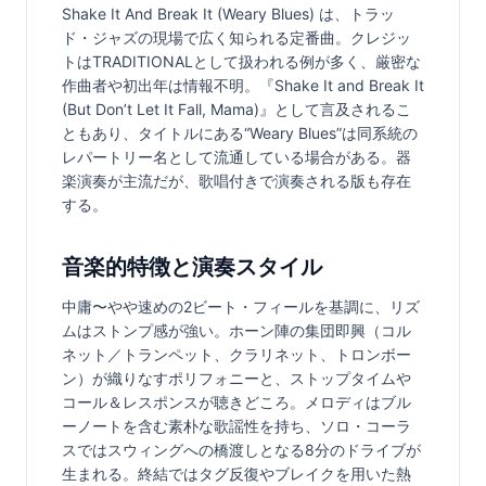
Shake It And Break It (Weary Blues) は、トラッ
ド・ジャズの現場で広く知られる定番曲。クレジッ
トはTRADITIONALとして扱われる例が多く、厳密な
作曲者や初出年は情報不明。『Shake It and Break It 
(But Don’t Let It Fall, Mama)』として言及されるこ
ともあり、タイトルにある“Weary Blues”は同系統の
レパートリー名として流通している場合がある。器
楽演奏が主流だが、歌唱付きで演奏される版も存在
する。
音楽的特徴と演奏スタイル
中庸〜やや速めの2ビート・フィールを基調に、リズ
ムはストンプ感が強い。ホーン陣の集団即興（コル
ネット／トランペット、クラリネット、トロンボー
ン）が織りなすポリフォニーと、ストップタイムや
コール＆レスポンスが聴きどころ。メロディはブル
ーノートを含む素朴な歌謡性を持ち、ソロ・コーラ
スではスウィングへの橋渡しとなる8分のドライブが
生まれる。終結ではタグ反復やブレイクを用いた熱