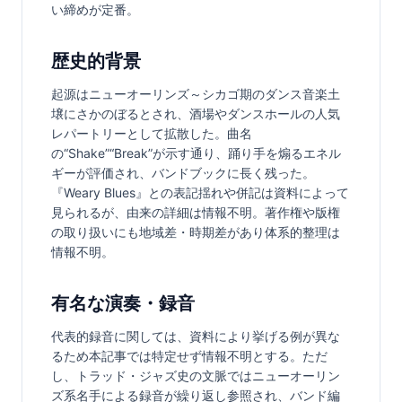
い締めが定番。
歴史的背景
起源はニューオーリンズ～シカゴ期のダンス音楽土
壌にさかのぼるとされ、酒場やダンスホールの人気
レパートリーとして拡散した。曲名
の“Shake”“Break”が示す通り、踊り手を煽るエネル
ギーが評価され、バンドブックに長く残った。
『Weary Blues』との表記揺れや併記は資料によって
見られるが、由来の詳細は情報不明。著作権や版権
の取り扱いにも地域差・時期差があり体系的整理は
情報不明。
有名な演奏・録音
代表的録音に関しては、資料により挙げる例が異な
るため本記事では特定せず情報不明とする。ただ
し、トラッド・ジャズ史の文脈ではニューオーリン
ズ系名手による録音が繰り返し参照され、バンド編