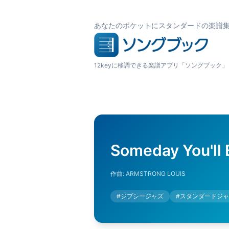
あなたのポケットにスタンダードの楽譜
12keyに移調できる楽譜アプリ「ソングブック」
Someday You'll 
作曲:
ARMSTRONG LOUIS
#
ジプシージャズ
#
スタンダードジャ