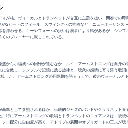
ル
ディが核。ヴォーカルとトランペットが交互に主題を担い、間奏での即
スや2ビートのフィール、スウィングへの推移など、ニューオーリンズ
感を漂わせる。キーやフォームの扱いは演者により幅があるが、シンプ
多くのプレイヤーに親しまれている。
隆盛から小編成への回帰が進むなか、ルイ・アームストロングは自身の
れに合致し、シンプルで記憶に残る旋律と、聴衆の感情に寄り添う歌詞
を体現した。アームストロングの円熟期を語るうえで、彼のヴォーカルと
。
が基準として参照されるほか、伝統的ジャズのバンドやクラリネット奏
た。特にアームストロングの歌唱とトランペットのニュアンスは、後続
、ソロ配分に自由度が高く、アドリブの展開やオブリガートの工夫が聴