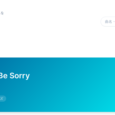
集を
楽曲を
Be Sorry
ズ