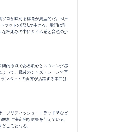
興ソロが映える構造が典型的だ。和声
〜トラッドの語法が生きる。歌詞は別
ルな枠組みの中にタイム感と音色の妙
音楽的原点である歌心とスウィング感
によって、戦後のジャズ・シーンで再
トランペットの両方が活躍する本曲は
者、ブリティッシュ・トラッド勢など
の解釈に決定的な影響を与えている。
きどころとなる。