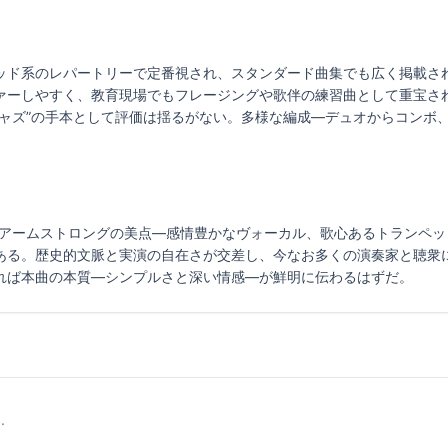
ッド系のレパートリーで定番視され、スタンダード曲集でも広く掲載さ
ァーしやすく、教育現場でもフレージングや歌伴の練習曲として重宝さ
ジャズ”の手本として評価は揺るがない。多様な編成—デュオからコンボ
orryは、ルイ・アームストロングの美点—感情豊かなヴォーカル、歌心あるトラ
ある。歴史的文脈と実演の自在さが交差し、今なお多くの演奏家と聴衆
れば本曲の本質—シンプルさと深い情感—が鮮明に伝わるはずだ。
.