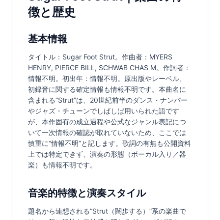
徴と歴史
基本情報
タイトル：Sugar Foot Strut。作曲者：MYERS 
HENRY, PIERCE BILL, SCHWAB CHAS M。作詞者：
情報不明。初出年：情報不明。原出版やレーベル、
初録音に関する確定情報も情報不明です。本曲名に
含まれる“Strut”は、20世紀前半のダンス・ナンバー
やジャズ・チューンでしばしば用いられた語です
が、本作固有の成立過程や公式なジャンル表記につ
いて一次情報の確認が取れていないため、ここでは
慎重に“情報不明”と記します。歌詞の有無も公開資料
上では特定できず、演奏の形態（ボーカル入り／器
楽）も情報不明です。
音楽的特徴と演奏スタイル
題名から連想される“Strut（闊歩する）”系の楽曲で