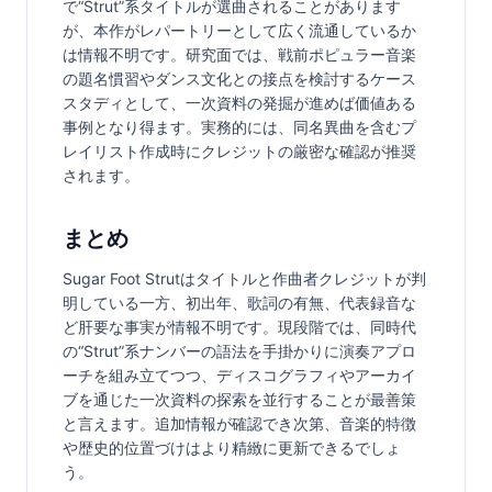
で“Strut”系タイトルが選曲されることがあります
が、本作がレパートリーとして広く流通しているか
は情報不明です。研究面では、戦前ポピュラー音楽
の題名慣習やダンス文化との接点を検討するケース
スタディとして、一次資料の発掘が進めば価値ある
事例となり得ます。実務的には、同名異曲を含むプ
レイリスト作成時にクレジットの厳密な確認が推奨
されます。
まとめ
Sugar Foot Strutはタイトルと作曲者クレジットが判
明している一方、初出年、歌詞の有無、代表録音な
ど肝要な事実が情報不明です。現段階では、同時代
の“Strut”系ナンバーの語法を手掛かりに演奏アプロ
ーチを組み立てつつ、ディスコグラフィやアーカイ
ブを通じた一次資料の探索を並行することが最善策
と言えます。追加情報が確認でき次第、音楽的特徴
や歴史的位置づけはより精緻に更新できるでしょ
う。