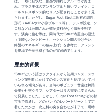
は、一般に軽快な二拍感や踊れるグルーヴが好ま
れ、ブラス主体のアンサンブルと短いブレイク、コ
ール＆レスポンス的なリフが配されることが多く見
られます。ただし、Sugar Foot Strutに固有の調性、
形式（AABAや12小節ブルース等）、テンポ設定、ソ
ロ順などは公開された確証資料がなく情報不明で
す。演奏に臨む際は、同時代の“Strut”表題曲の語法
（明瞭なバックビート、セクション間の掛け合い、
終盤のエネルギーの積み上げ）を参考に、アレンジ
を現場で合意形成するのが実践的でしょう。
歴史的背景
“Strut”という語はラグタイムから初期ジャズ、スウ
ィング黎明期にかけてのダンス文化と結びついて用
いられる傾向があり、当時のポピュラー音楽は舞踏
会場や社交クラブ、シアター回りの需要に支えられ
て発展しました。しかし、Sugar Foot Strutがどの都
市圏で流通し、どのバンドのレパートリーとして定
着したのかは一次史料の突き合わせが未了で、現時