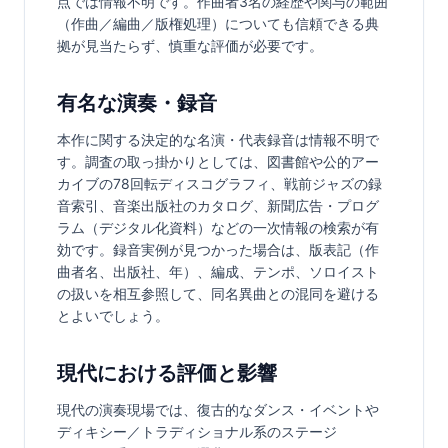
点では情報不明です。作曲者3名の経歴や関与の範囲
（作曲／編曲／版権処理）についても信頼できる典
拠が見当たらず、慎重な評価が必要です。
有名な演奏・録音
本作に関する決定的な名演・代表録音は情報不明で
す。調査の取っ掛かりとしては、図書館や公的アー
カイブの78回転ディスコグラフィ、戦前ジャズの録
音索引、音楽出版社のカタログ、新聞広告・プログ
ラム（デジタル化資料）などの一次情報の検索が有
効です。録音実例が見つかった場合は、版表記（作
曲者名、出版社、年）、編成、テンポ、ソロイスト
の扱いを相互参照して、同名異曲との混同を避ける
とよいでしょう。
現代における評価と影響
現代の演奏現場では、復古的なダンス・イベントや
ディキシー／トラディショナル系のステージ