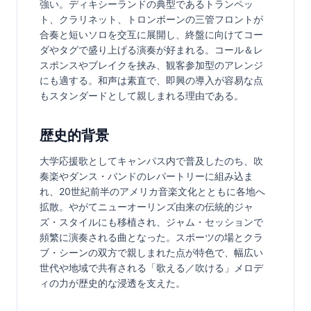
強い。ディキシーランドの典型であるトランペッ
ト、クラリネット、トロンボーンの三管フロントが
合奏と短いソロを交互に展開し、終盤に向けてコー
ダやタグで盛り上げる演奏が好まれる。コール＆レ
スポンスやブレイクを挟み、観客参加型のアレンジ
にも適する。和声は素直で、即興の導入が容易な点
もスタンダードとして親しまれる理由である。
歴史的背景
大学応援歌としてキャンパス内で普及したのち、吹
奏楽やダンス・バンドのレパートリーに組み込ま
れ、20世紀前半のアメリカ音楽文化とともに各地へ
拡散。やがてニューオーリンズ由来の伝統的ジャ
ズ・スタイルにも移植され、ジャム・セッションで
頻繁に演奏される曲となった。スポーツの場とクラ
ブ・シーンの双方で親しまれた点が特色で、幅広い
世代や地域で共有される「歌える／吹ける」メロデ
ィの力が歴史的な浸透を支えた。