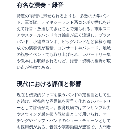
有名な演奏・録音
特定の1録音に帰せられるよりも、多数の大学バン
ド、軍楽隊、ディキシーランド系コンボが世代を超
えて録音・放送してきたことで知られる。市販スコ
アやスクールバンド向け編曲が広く流通し、ブラス
バンド、小編成コンボ、ビッグバンドなど多様な編
成での演奏例が蓄積。コンサートやパレード、地域
の祝祭イベントでも取り上げられ、レパートリー集
や教本にも収録されるなど、録音・資料の裾野が広
い点が特徴である。
現代における評価と影響
現在も伝統的ジャズを扱うバンドの定番曲として生
き続け、祝祭的な雰囲気を素早く作れるレパートリ
ーとして評価が高い。教育現場ではアンサンブル力
やスウィング感を養う教材曲として用いられ、マー
チングやピップ・バンドのショー・チューンとして
も採用例がある。音源や演奏動画が豊富で、入門者