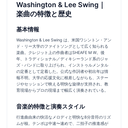
Washington & Lee Swing｜
楽曲の特徴と歴史
基本情報
Washington & Lee Swing は、米国ワシントン・アン
ド・リー大学のファイトソングとして広く知られる
楽曲。クレジット上の作曲者はSHEAFE M W。後
年、トラディショナル／ディキシーランド系のジャ
ズ・バンドに取り上げられ、インストゥルメンタル
の定番として定着した。公式な作詞者や初出年は情
報不明。大学の応援文化に根差しながらも、ステー
ジやセッションで映える明快な旋律が支持され、教
育現場からプロの現場まで幅広く演奏されている。
音楽的特徴と演奏スタイル
行進曲由来の快活なメロディと明快な8分音符のリズ
ムが核。テンポは中速〜速めで、二拍子の推進感が