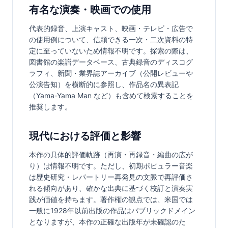
有名な演奏・映画での使用
代表的録音、上演キャスト、映画・テレビ・広告で
の使用例について、信頼できる一次・二次資料の特
定に至っていないため情報不明です。探索の際は、
図書館の楽譜データベース、古典録音のディスコグ
ラフィ、新聞・業界誌アーカイブ（公開レビューや
公演告知）を横断的に参照し、作品名の異表記
（Yama-Yama Man など）も含めて検索することを
推奨します。
現代における評価と影響
本作の具体的評価軌跡（再演・再録音・編曲の広が
り）は情報不明です。ただし、初期ポピュラー音楽
は歴史研究・レパートリー再発見の文脈で再評価さ
れる傾向があり、確かな出典に基づく校訂と演奏実
践が価値を持ちます。著作権の観点では、米国では
一般に1928年以前出版の作品はパブリックドメイン
となりますが、本作の正確な出版年が未確認のた