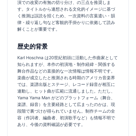
演での改変の有無の切り分け、の三点を推奨しま
す。タイトルから連想される文化的イメージに基づ
く推測は誤読を招くため、一次資料の言葉遣い・韻
律・繰り返し句など客観的手掛かりに依拠して読み
解くことが重要です。
歴史的背景
Karl Hoschna は20世紀初頭に活動した作曲家として
知られますが、本作の初演地・制作経緯・関係する
舞台作品などの直接的な一次情報は情報不明です。
楽曲が成立したと推測される時期のアメリカ音楽界
では、楽譜出版とステージ、レコード録音が相互に
連動し、ヒット曲が広範に流通しました。ただし、
Yama Yama Man がどのプラットフォーム（舞台、
楽譜、録音）を主要経路として広まったのかは、現
段階で裏づけが得られていません。制作チームの全
容（作詞者、編曲者、初演歌手など）も情報不明で
あり、今後の資料確認が必要です。