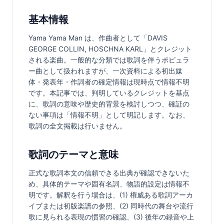
基本情報
Yama Yama Man は、作曲者として「DAVIS 
GEORGE COLLIN, HOSCHNA KARL」とクレジット
される楽曲。一般的な分類では歌詞を伴うポピュラ
ー曲として扱われますが、一次資料による初出媒
体・発表年・作詞者の確定情報は現時点で情報不明
です。本記事では、判明しているクレジットを基点
に、歌詞の意味や歴史的背景を検討しつつ、確証の
ない事項は「情報不明」として明記します。なお、
歌詞の全文掲載は行いません。
歌詞のテーマと意味
正式な歌詞本文の信頼できる出典が確認できないた
め、具体的テーマや固有名詞、物語的設定は情報不
明です。解釈を行う場合は、(1) 権威ある歌詞アーカ
イブまたは初版楽譜の参照、(2) 同時代の舞台や流行
歌に見られる表現の慣習の確認、(3) 後年の録音や上