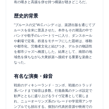
有の嘆きと高揚を併せ持つ構築が聴きどころだ。
歴史的背景
“ブルースの父”W.C.ハンディは、楽譜出版を通じてブ
ルースを全米に普及させた。本作もその潮流の中で
バンドや歌手のレパートリーに入り、ダンスホール
や劇場で定着。鉄道をモチーフにした題材は、移動
や都市化、労働者文化と結びつき、デルタの物語性
を都市ジャズへ橋渡しした。結果として、南部の地
域色を保ちながら大衆娯楽へ接続する重要な楽曲と
なった。
有名な演奏・録音
戦前のディキシーランド・コンボ、戦後のトラッド
系バンドまで録音は多数。行進曲風のテンポ設定で
歓声とともに盛り上げるライヴ定番として親しま
れ、ニューオーリンズ系のパレードや学習用アンサ
ンブルでも頻出する。個別の代表的音源や映画での