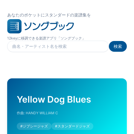
あなたのポケットにスタンダードの楽譜集を
12keyに移調できる楽譜アプリ「ソングブック」
検索
楽曲を検索
Yellow Dog Blues
作曲:
HANDY WILLIAM C
#
ジプシージャズ
#
スタンダードジャズ