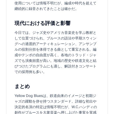
使用については情報不明だが、編成や時代を超えて
継続的に録音されてきたことは確かだ。
現代における評価と影響
今日では、ジャズ史やアメリカ音楽史を学ぶ教材と
して位置づけられ、ブルースの語法や早期スウィン
グへの過渡的アーティキュレーション、アンサンブ
ルの役割分担を体得できる曲として重宝される。編
成やテンポの自由度が高く、各地のトラッド・ジャ
ズでも演奏頻度が高い。地域の歴史や鉄道文化と結
びつけたプログラムにも適し、解説付きコンサート
での採用例も多い。
まとめ
Yellow Dog Bluesは、鉄道由来のイメージと初期ジ
ャズの躍動を併せ持つスタンダード。詳細な初出や
決定的名演の特定は情報不明だが、W.C.ハンディの
創作がブルースを大衆音楽へ押し上げた事実を実感