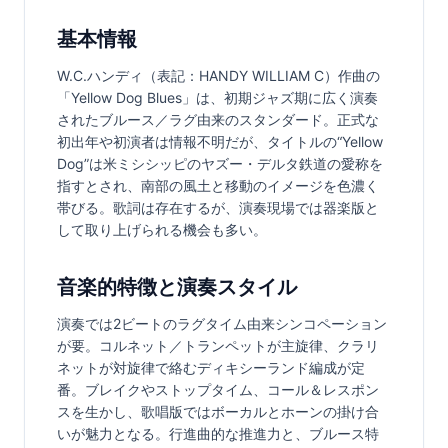
基本情報
W.C.ハンディ（表記：HANDY WILLIAM C）作曲の
「Yellow Dog Blues」は、初期ジャズ期に広く演奏
されたブルース／ラグ由来のスタンダード。正式な
初出年や初演者は情報不明だが、タイトルの“Yellow 
Dog”は米ミシシッピのヤズー・デルタ鉄道の愛称を
指すとされ、南部の風土と移動のイメージを色濃く
帯びる。歌詞は存在するが、演奏現場では器楽版と
して取り上げられる機会も多い。
音楽的特徴と演奏スタイル
演奏では2ビートのラグタイム由来シンコペーション
が要。コルネット／トランペットが主旋律、クラリ
ネットが対旋律で絡むディキシーランド編成が定
番。ブレイクやストップタイム、コール＆レスポン
スを生かし、歌唱版ではボーカルとホーンの掛け合
いが魅力となる。行進曲的な推進力と、ブルース特