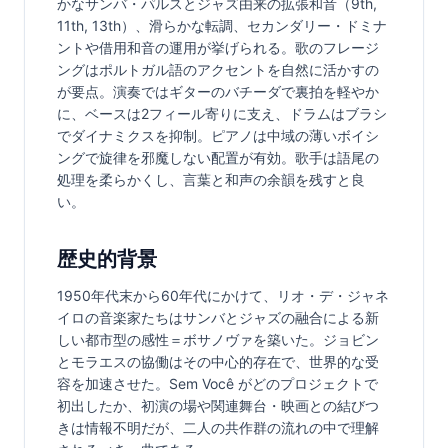
かなサンバ・パルスとジャズ由来の拡張和音（9th, 
11th, 13th）、滑らかな転調、セカンダリー・ドミナ
ントや借用和音の運用が挙げられる。歌のフレージ
ングはポルトガル語のアクセントを自然に活かすの
が要点。演奏ではギターのバチーダで裏拍を軽やか
に、ベースは2フィール寄りに支え、ドラムはブラシ
でダイナミクスを抑制。ピアノは中域の薄いボイシ
ングで旋律を邪魔しない配置が有効。歌手は語尾の
処理を柔らかくし、言葉と和声の余韻を残すと良
い。
歴史的背景
1950年代末から60年代にかけて、リオ・デ・ジャネ
イロの音楽家たちはサンバとジャズの融合による新
しい都市型の感性＝ボサノヴァを築いた。ジョビン
とモラエスの協働はその中心的存在で、世界的な受
容を加速させた。Sem Você がどのプロジェクトで
初出したか、初演の場や関連舞台・映画との結びつ
きは情報不明だが、二人の共作群の流れの中で理解