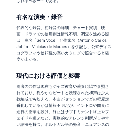
されるべき一曲である。
有名な演奏・録音
代表的な録音、初録音の詳細、チャート実績、映
画・ドラマでの使用例は情報不明。調査を進める際
は、曲名「Sem Você」と作家名（Antonio Carlos 
Jobim、Vinicius de Moraes）を併記し、公式ディス
コグラフィや信頼性の高いカタログで照合すると確
度が上がる。
現代における評価と影響
両者の共作は現在もジャズ教育や演奏現場で参照さ
れており、穏やかなビートと洗練された和声は少人
数編成でも映える。本曲がセッションでどの程度定
番化しているかは情報不明だが、イントロや間奏に
進行の循環を設け、終止はサブドミナント終止やフ
ェイドを選ぶなど、実務的なアレンジ判断がしやす
い語法を持つ。ポルトガル語の発音・ニュアンスの