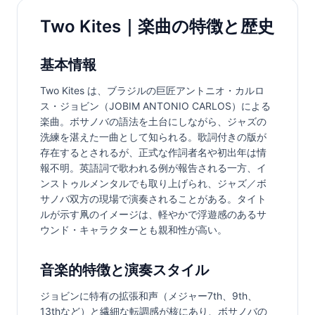
Two Kites｜楽曲の特徴と歴史
基本情報
Two Kites は、ブラジルの巨匠アントニオ・カルロ
ス・ジョビン（JOBIM ANTONIO CARLOS）による
楽曲。ボサノバの語法を土台にしながら、ジャズの
洗練を湛えた一曲として知られる。歌詞付きの版が
存在するとされるが、正式な作詞者名や初出年は情
報不明。英語詞で歌われる例が報告される一方、イ
ンストゥルメンタルでも取り上げられ、ジャズ／ボ
サノバ双方の現場で演奏されることがある。タイト
ルが示す凧のイメージは、軽やかで浮遊感のあるサ
ウンド・キャラクターとも親和性が高い。
音楽的特徴と演奏スタイル
ジョビンに特有の拡張和声（メジャー7th、9th、
13thなど）と繊細な転調感が核にあり、ボサノバの