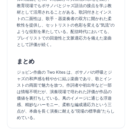
教育現場でもボサノバとジャズ語法の接点を学ぶ教
材として活用されることがある。歌詞付きとインス
トの二面性は、歌手・器楽奏者の双方に開かれた柔
軟性を提供し、セットリストの色彩を変える“気流”の
ような役割を果たしている。配信時代においても、
プレイリストでの回遊性と文脈適応力を備えた楽曲
として評価が続く。
まとめ
ジョビン作曲の Two Kites は、ボサノバの呼吸とジ
ャズの和声感を軽やかに結ぶ楽曲であり、歌とイン
ストの両面で魅力を放つ。作詞者や初出年など一部
は情報不明だが、演奏現場で培われた評価が作品の
価値を裏打ちしている。凧のイメージに通じる浮遊
感、精妙なハーモニー、柔軟な編成適応力という三
点が、本曲を長く演奏に耐える“現場の標準曲”たらし
めている。