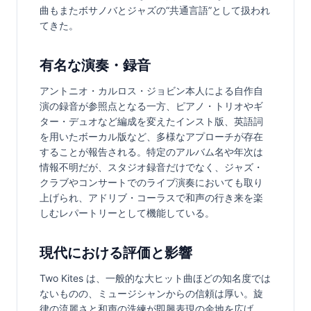
曲もまたボサノバとジャズの“共通言語”として扱われ
てきた。
有名な演奏・録音
アントニオ・カルロス・ジョビン本人による自作自
演の録音が参照点となる一方、ピアノ・トリオやギ
ター・デュオなど編成を変えたインスト版、英語詞
を用いたボーカル版など、多様なアプローチが存在
することが報告される。特定のアルバム名や年次は
情報不明だが、スタジオ録音だけでなく、ジャズ・
クラブやコンサートでのライブ演奏においても取り
上げられ、アドリブ・コーラスで和声の行き来を楽
しむレパートリーとして機能している。
現代における評価と影響
Two Kites は、一般的な大ヒット曲ほどの知名度では
ないものの、ミュージシャンからの信頼は厚い。旋
律の流麗さと和声の洗練が即興表現の余地を広げ、