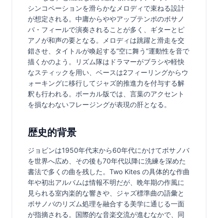
シンコペーションを滑らかなメロディで束ねる設計
が想定される。中庸からややアップテンポのボサノ
バ・フィールで演奏されることが多く、ギターとピ
アノが和声の要となる。メロディは跳躍と滑走を交
錯させ、タイトルが喚起する“空に舞う”運動性を音で
描くかのよう。リズム隊はドラマーがブラシや軽快
なスティックを用い、ベースは2フィーリングからウ
ォーキングに移行してジャズ的推進力を付与する解
釈も行われる。ボーカル版では、言葉のアクセント
を損なわないフレージングが表現の肝となる。
歴史的背景
ジョビンは1950年代末から60年代にかけてボサノバ
を世界へ広め、その後も70年代以降に洗練を深めた
書法で多くの曲を残した。Two Kites の具体的な作曲
年や初出アルバムは情報不明だが、晩年期の作風に
見られる室内楽的な響きや、ジャズ標準曲の語彙と
ボサノバのリズム処理を融合する美学に通じる一面
が指摘される。国際的な音楽交流が進むなかで、同