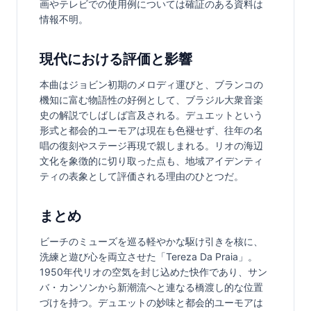
画やテレビでの使用例については確証のある資料は
情報不明。
現代における評価と影響
本曲はジョビン初期のメロディ運びと、ブランコの
機知に富む物語性の好例として、ブラジル大衆音楽
史の解説でしばしば言及される。デュエットという
形式と都会的ユーモアは現在も色褪せず、往年の名
唱の復刻やステージ再現で親しまれる。リオの海辺
文化を象徴的に切り取った点も、地域アイデンティ
ティの表象として評価される理由のひとつだ。
まとめ
ビーチのミューズを巡る軽やかな駆け引きを核に、
洗練と遊び心を両立させた「Tereza Da Praia」。
1950年代リオの空気を封じ込めた快作であり、サン
バ・カンソンから新潮流へと連なる橋渡し的な位置
づけを持つ。デュエットの妙味と都会的ユーモアは