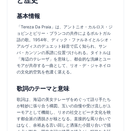
と歴史
基本情報
「Tereza Da Praia」は、アントニオ・カルロス・ジ
ョビンとビリー・ブランコの共作によるポルトガル
語の歌。1954年、ディック・ファルネイとルシオ・
アルヴィスのデュエット録音で広く知られ、サン
バ・カンソンの系譜に位置づけられる。タイトルは
「海辺のテレーザ」を意味し、都会的な洗練とユー
モアが共存する一曲として、リオ・デ・ジャネイロ
の文化的空気を色濃く湛える。
歌詞のテーマと意味
歌詞は、海辺の美女テレーザをめぐって語り手たち
が軽妙に張り合う構図。互いの自慢や受け流しがユ
ーモアとして機能し、リオの社交とビーチ文化を映
す都会派の洒脱さが核となる。直接的な罵り合いで
はなく、余裕ある言い回しと洒落た小競り合いで描