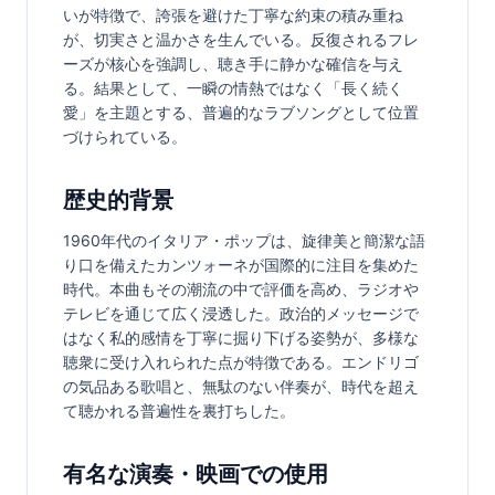
いが特徴で、誇張を避けた丁寧な約束の積み重ね
が、切実さと温かさを生んでいる。反復されるフレ
ーズが核心を強調し、聴き手に静かな確信を与え
る。結果として、一瞬の情熱ではなく「長く続く
愛」を主題とする、普遍的なラブソングとして位置
づけられている。
歴史的背景
1960年代のイタリア・ポップは、旋律美と簡潔な語
り口を備えたカンツォーネが国際的に注目を集めた
時代。本曲もその潮流の中で評価を高め、ラジオや
テレビを通じて広く浸透した。政治的メッセージで
はなく私的感情を丁寧に掘り下げる姿勢が、多様な
聴衆に受け入れられた点が特徴である。エンドリゴ
の気品ある歌唱と、無駄のない伴奏が、時代を超え
て聴かれる普遍性を裏打ちした。
有名な演奏・映画での使用