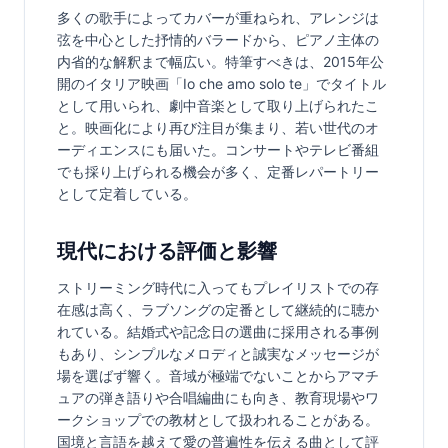
多くの歌手によってカバーが重ねられ、アレンジは
弦を中心とした抒情的バラードから、ピアノ主体の
内省的な解釈まで幅広い。特筆すべきは、2015年公
開のイタリア映画「Io che amo solo te」でタイトル
として用いられ、劇中音楽として取り上げられたこ
と。映画化により再び注目が集まり、若い世代のオ
ーディエンスにも届いた。コンサートやテレビ番組
でも採り上げられる機会が多く、定番レパートリー
として定着している。
現代における評価と影響
ストリーミング時代に入ってもプレイリストでの存
在感は高く、ラブソングの定番として継続的に聴か
れている。結婚式や記念日の選曲に採用される事例
もあり、シンプルなメロディと誠実なメッセージが
場を選ばず響く。音域が極端でないことからアマチ
ュアの弾き語りや合唱編曲にも向き、教育現場やワ
ークショップでの教材として扱われることがある。
国境と言語を越えて愛の普遍性を伝える曲として評