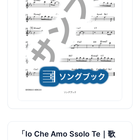
「Io Che Amo Ssolo Te｜歌