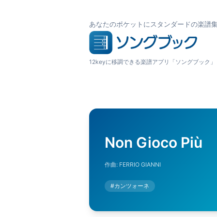
あなたのポケットにスタンダードの楽譜
12keyに移調できる楽譜アプリ「ソングブック」
Non Gioco Più
作曲:
FERRIO GIANNI
#
カンツォーネ