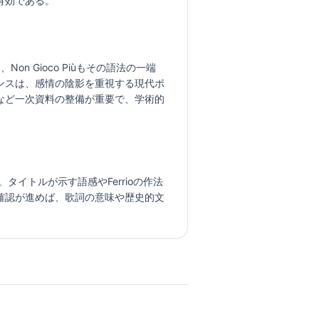
有効である。
n Gioco Piùもその語法の一端
ンスは、感情の陰影を重視する現代ポ
など一次資料の整備が重要で、学術的
る。タイトルが示す語感やFerrioの作法
確認が進めば、歌詞の意味や歴史的文