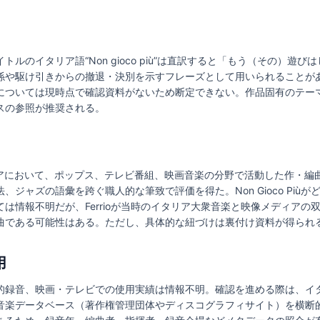
ルのイタリア語“Non gioco più”は直訳すると「もう（その）遊
係や駆け引きからの撤退・決別を示すフレーズとして用いられることが
については現時点で確認資料がないため断定できない。作品固有のテー
スの参照が推奨される。
後半のイタリアにおいて、ポップス、テレビ番組、映画音楽の分野で活動した作
ジャズの語彙を跨ぐ職人的な筆致で評価を得た。Non Gioco Più
は情報不明だが、Ferrioが当時のイタリア大衆音楽と映像メディアの
曲である可能性はある。ただし、具体的な紐づけは裏付け資料が得られ
用
的録音、映画・テレビでの使用実績は情報不明。確認を進める際は、イ
音楽データベース（著作権管理団体やディスコグラフィサイト）を横断