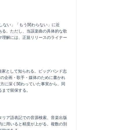
びはしない」「もう関わらない」に近
ある。ただし、当該楽曲の具体的な歌
マ理解には、正規リリースのライナー
・編曲家として知られる。ビッグバンド志
がどの企画・歌手・媒体のために書かれ
双方に深く関わっていた事実から、同
るまで留保する。
タリア語表記での音源検索、音楽出版
的に用いると精度が上がる。複数の別