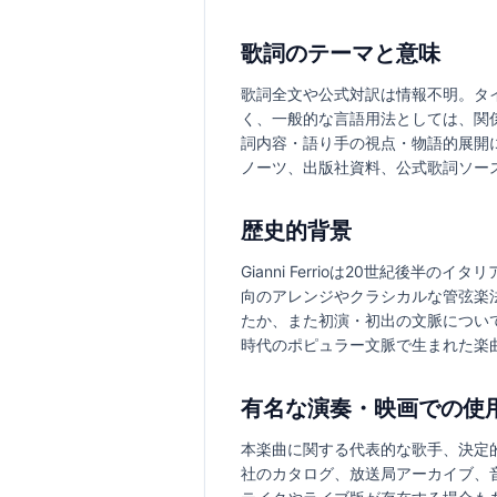
歌詞のテーマと意味
歌詞全文や公式対訳は情報不明。タイト
く、一般的な言語用法としては、関
詞内容・語り手の視点・物語的展開
ノーツ、出版社資料、公式歌詞ソー
歴史的背景
Gianni Ferrioは20世紀
向のアレンジやクラシカルな管弦楽法、
たか、また初演・初出の文脈について
時代のポピュラー文脈で生まれた楽
有名な演奏・映画での使
本楽曲に関する代表的な歌手、決定
社のカタログ、放送局アーカイブ、