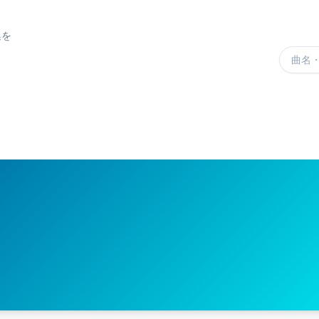
集を
楽曲を