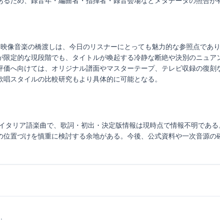
あるため、録音年・編曲者・指揮者・録音会場などメタデータの照合が
と映像音楽の橋渡しは、今日のリスナーにとっても魅力的な参照点であり、No
が限定的な現段階でも、タイトルが喚起する冷静な断絶や決別のニュア
評価へ向けては、オリジナル譜面やマスターテープ、テレビ収録の復刻
歌唱スタイルの比較研究もより具体的に可能となる。
 Ferrio作曲のイタリア語楽曲で、歌詞・初出・決定版情報は現時点で情報不明であ
の位置づけを慎重に検討する余地がある。今後、公式資料や一次音源の
.