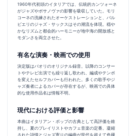
1960年代初頭のイタリアでは、伝統的カンツォーネ
がジャズやボサノヴァの影響を吸収していた。モリ
コーネの洗練されたオーケストレーションと、バル
ビエリのジャズ・サックスはその潮流を体現。穏や
かなリズムと都会的ハーモニーが地中海の開放感と
モダンさを両立させた。
有名な演奏・映画での使用
決定版はパオリのオリジナル録音。以降のコンサー
トやテレビ出演でも繰り返し歌われ、編成やテンポ
を変えたセルフカバーも行われた。多くの歌手やジ
ャズ奏者によるカバーが存在するが、映画での具体
的な使用作品名は情報不明。
現代における評価と影響
本曲はイタリアン・ポップの古典として高評価を維
持し、夏のプレイリストやカフェ音楽の定番。凝縮
された詩情とジャズ寄りの編曲が世代を超えて色褪