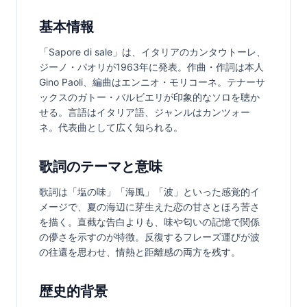
基本情報
「Sapore di sale」は、イタリアのカンタウトーレ、
ジーノ・パオリが1963年に発表。作曲・作詞は本人
Gino Paoli、編曲はエンニオ・モリコーネ。テナーサ
ックスのガトー・バルビエリが印象的なソロを聴か
せる。言語はイタリア語、ジャンルはカンツォー
ネ。代表曲として広く知られる。
歌詞のテーマと意味
歌詞は「塩の味」「海風」「波」といった感覚的イ
メージで、夏の海辺に芽生えた恋の甘さとほろ苦さ
を描く。直截な告白よりも、味や匂いの記憶で関係
の儚さを示すのが特徴。反復するフレーズ運びが波
の往還を思わせ、情熱と距離感の両方を残す。
歴史的背景