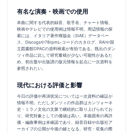
有名な演奏・映画での使用
本曲に関する代表的録音、歌手名、チャート情報、
映画やテレビでの使用例は情報不明。周辺情報の探
索には、イタリア著作権協会（SIAE）データベー
ス、Discogsや78rpmレコードのカタログ、RAIや国
立図書館OPACの資料検索が有効である。既出のダン
ツィ作品に比して研究蓄積が少ない可能性があるた
め、初出盤や出版譜の版元情報を起点に一次資料を
参照されたい。
現代における評価と影響
今日の評価や再演状況については一次資料の確証が
情報不明。ただしダンツィの作品群はカンツォーネ
史・ミラノ文化の文脈で継続的に取り上げられてお
り、研究対象としての価値は高い。本曲固有の再評
価・編曲事例は未確認であり、録音目録や出版社ア
ーカイブの公開が今後の鍵となる。研究・収集の際