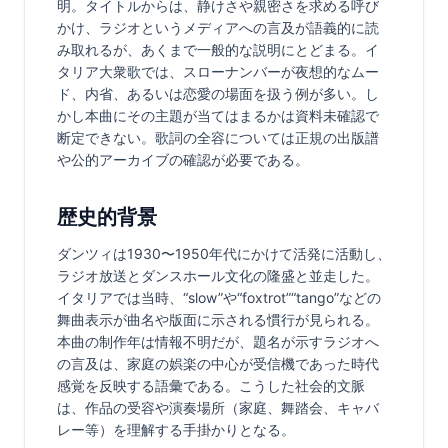
明。タイトルからは、静けさや親密さを求める呼び
かけ、ラジオというメディアへの言及が語義的に読
み取れるが、あくまで一般的な説明にとどまる。イ
タリア大衆歌では、スローナンバーが夜想的なムー
ド、内省、あるいは恋愛の場面を扱う例が多い。し
かし本曲にその主題が当てはまるかは資料未確認で
断定できない。歌詞の全容については正規の出版譜
や公的アーカイブの確認が必要である。
歴史的背景
ダンツィは1930〜1950年代にかけて活発に活動し、
ラジオ放送とダンスホール文化の隆盛と並走した。
イタリアでは当時、“slow”や“foxtrot”“tango”などの
舞曲表示が曲名や版面に示される慣行が見られる。
本曲の制作年は情報不明だが、題名が示すラジオへ
の言及は、家庭の娯楽の中心が受信機であった時代
感覚を反映する語彙である。こうした社会的文脈
は、作品の受容や演奏場所（家庭、舞踏会、キャバ
レー等）を理解する手掛かりとなる。