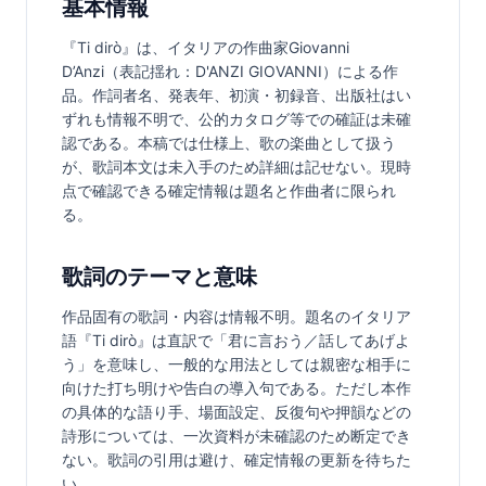
基本情報
『Ti dirò』は、イタリアの作曲家Giovanni 
D’Anzi（表記揺れ：D'ANZI GIOVANNI）による作
品。作詞者名、発表年、初演・初録音、出版社はい
ずれも情報不明で、公的カタログ等での確証は未確
認である。本稿では仕様上、歌の楽曲として扱う
が、歌詞本文は未入手のため詳細は記せない。現時
点で確認できる確定情報は題名と作曲者に限られ
る。
歌詞のテーマと意味
作品固有の歌詞・内容は情報不明。題名のイタリア
語『Ti dirò』は直訳で「君に言おう／話してあげよ
う」を意味し、一般的な用法としては親密な相手に
向けた打ち明けや告白の導入句である。ただし本作
の具体的な語り手、場面設定、反復句や押韻などの
詩形については、一次資料が未確認のため断定でき
ない。歌詞の引用は避け、確定情報の更新を待ちた
い。