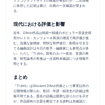
ィスコグラフィサイトの検索が有効だが、二次情報
に依存した記述は避け、出典の一次確認が望まれ
る。
現代における評価と影響
近年、D’Anzi作品は戦前〜戦後のポピュラー音楽史研
究やレトロ・カンツォーネ再演の潮流で再評価が進
む。流麗な旋律線、明快な和声進行、歌唱を引き立
てる編曲設計は今日の歌手・編曲家にも参照点が多
い。ただし『Ti dirò』固有のカバー状況、音源の再
発、研究論考の有無は一次資料未確認につき情報不
明とする。
まとめ
『Ti dirò』はGiovanni D’Anzi作曲という事実以外の
公開情報が限られ、歌詞・年譜・録音史の詳細は情
報不明である。題名の語義は親密な語りかけを示す
が、作品固有の主題を断定できる資料は未確認だ。