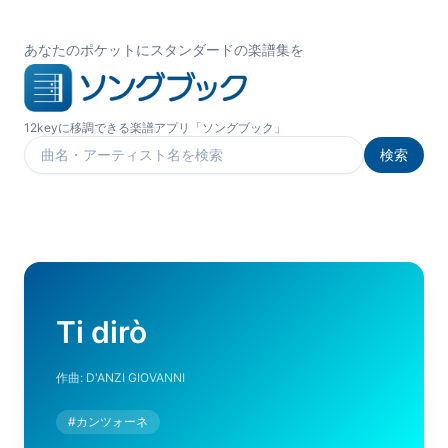
あなたのポケットにスタンダードの楽譜集を
12keyに移調できる楽譜アプリ「ソングブック」
検索
楽曲を検索
Ti dirò
作曲:
D'ANZI GIOVANNI
#
カンツォーネ