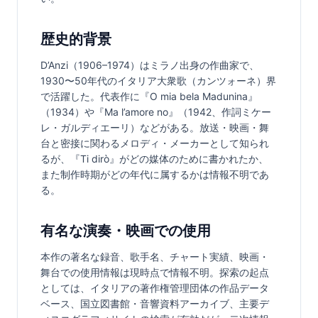
歴史的背景
D’Anzi（1906–1974）はミラノ出身の作曲家で、
1930〜50年代のイタリア大衆歌（カンツォーネ）界
で活躍した。代表作に『O mia bela Madunina』
（1934）や『Ma l’amore no』（1942、作詞ミケー
レ・ガルディエーリ）などがある。放送・映画・舞
台と密接に関わるメロディ・メーカーとして知られ
るが、『Ti dirò』がどの媒体のために書かれたか、
また制作時期がどの年代に属するかは情報不明であ
る。
有名な演奏・映画での使用
本作の著名な録音、歌手名、チャート実績、映画・
舞台での使用情報は現時点で情報不明。探索の起点
としては、イタリアの著作権管理団体の作品データ
ベース、国立図書館・音響資料アーカイブ、主要デ