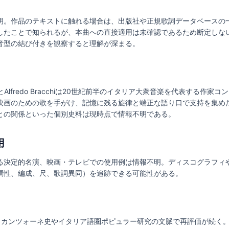
明。作品のテキストに触れる場合は、出版社や正規歌詞データベースの
したことで知られるが、本曲への直接適用は未確認であるため断定しな
音型の結び付きを観察すると理解が深まる。
AnziとAlfredo Bracchiは20世紀前半のイタリア大衆音楽を代表す
のための歌を手がけ、記憶に残る旋律と端正な語り口で支持を集めた。ただし「
との関係といった個別史料は現時点で情報不明である。
用
る決定的名演、映画・テレビでの使用例は情報不明。ディスコグラフィ
調性、編成、尺、歌詞異同）を追跡できる可能性がある。
hi作品は、カンツォーネ史やイタリア語圏ポピュラー研究の文脈で再評価が続