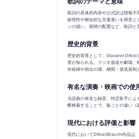
歌詞のテーマと意味
歌詞の具体的内容や公式訳は情報不
叙情性や都会的な言葉遣いを得意と
ンの扱い、韻律の配置など、歌詞と
歴史的背景
歴史的背景として、Giovanni D’
実が知られる。ラジオ放送や劇場、映画
作経緯や初出の場、検閲・放送規制
有名な演奏・映画での使
当該曲の有名な録音、特定歌手によ
断検索することで、版ごとの違い（
現代における評価と影響
現代においてD’Anzi/Bracc