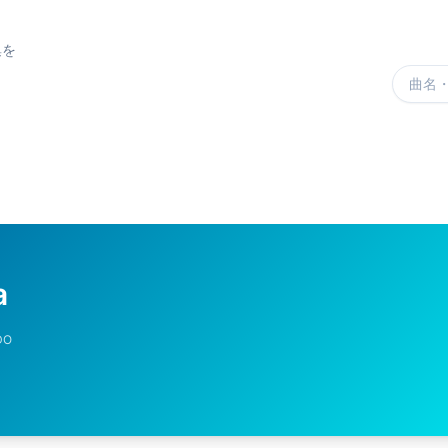
集を
楽曲を
a
DO