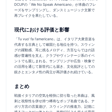
DCUPの「We No Speak Americano」が本曲のフレ
ーズをサンプリングし、ダンスミュージック文脈で
再ブレイクを果たしている。
現代における評価と影響
「Tu vuo' fa l'americano」は、イタリア大衆音楽を
代表する古典として確固たる地位を持つ。スウィン
グの躍動感、耳に残るメロディ、方言ならではの語
感が普遍性を支え、クラブやヴィンテージ系のイベ
ントでも親しまれる。サンプリングや広告・映像で
の活用を通じて新世代にも届き、文化批評としての
鋭さとエンタメ性の両立が再評価され続けている。
まとめ
戦後イタリアの空気を軽快に切り取った本曲は、風
刺と祝祭性を併せ持つ稀有なポップ名曲である。ナ
ポリ方言の言葉遊び、スウィングの推進力、記憶に
残るフックが一体となり、半世紀以上を超えて受容