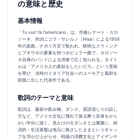
の意味と歴史
基本情報
「Tu vuo' fa l'americano」は、作曲レナート・カロ
ソーネ、作詞ニコラ・サレルノ（Nisa）による1956
年の楽曲。ナポリ方言で歌われ、軽快なスウィング
とブギウギの要素を持つポピュラー曲で、カロソー
ネ自身のバンドによる演奏で広く知られる。タイト
ルは「アメリカ人の真似をしたいだろ」という意味
を帯び、当時のイタリア社会へのユーモアと風刺を
前面に出した代表作である。
歌詞のテーマと意味
歌詞は、服装や飲み物、ダンス、英語混じりの話し
方など、アメリカ文化に憧れて振る舞う若者をから
かい半分に描く。見かけのモダンさとは裏腹に、経
済的・生活基盤は地元に根ざしたままというギャッ
プを浮かび上がらせ、戦後の消費文化とアイデンテ