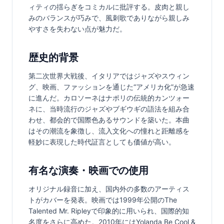
ィティの揺らぎをコミカルに批評する。皮肉と親し
みのバランスが巧みで、風刺歌でありながら親しみ
やすさを失わない点が魅力だ。
歴史的背景
第二次世界大戦後、イタリアではジャズやスウィン
グ、映画、ファッションを通じた“アメリカ化”が急速
に進んだ。カロソーネはナポリの伝統的カンツォー
ネに、当時流行のジャズやブギウギの語法を組み合
わせ、都会的で国際色あるサウンドを築いた。本曲
はその潮流を象徴し、流入文化への憧れと距離感を
軽妙に表現した時代証言としても価値が高い。
有名な演奏・映画での使用
オリジナル録音に加え、国内外の多数のアーティス
トがカバーを発表。映画では1999年公開のThe 
Talented Mr. Ripleyで印象的に用いられ、国際的知
名度をさらに高めた。2010年にはYolanda Be Cool & 