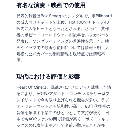
有名な演奏・映画での使用
代表的録音はBoz Scaggsのシングルで、米Billboard
の成人向けチャートで上位、Hot 100でもトップ40
圏内に入るヒットとなったとされる。さらに、共作
者のボビー・コールドウェルが後年セルフカバーを
発表し、ソングライティングの普遍性を示した。映
画やドラマでの顕著な使用については情報不明。大
規模な公式カバーの網羅情報も現時点では情報不
明。
現代における評価と影響
Heart Of Mineは、洗練されたメロディと成熟した情
感により、AORやアダルト・コンテンポラリー系プ
レイリストで今も取り上げられる機会が多い。ラジ
オ・フォーマットとも親和性が高く、80年代後半の
音像を象徴する楽曲のひとつとして支持が続く。日
本でもAORファンの間で評価が高く、ボズ・スキャ
ッグスの代表的楽曲として名前が挙がることが多