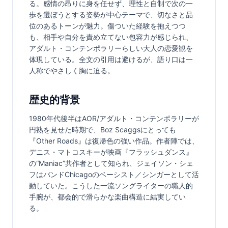
る。感情の昂りに身を任せず、理性と自制で次の一
歩を選ぼうとする姿勢が中心テーマで、切なさと品
位のあるトーンが魅力。傷ついた経験を抱えつつ
も、相手や自分を責め立てない包容力が感じられ、
アダルト・コンテンポラリーらしい大人の恋愛観を
体現している。全文の引用は避けるが、語り口は一
人称でやさしく胸に迫る。
歴史的背景
1980年代後半はAOR/アダルト・コンテンポラリーが
円熟を見せた時期で、Boz Scaggsにとっても
『Other Roads』は復帰色の強い作品。作者陣では、
デニス・マトコスキーが映画『フラッシュダンス』
の“Maniac”共作者として知られ、ジェイソン・シェ
フはバンドChicagoのベーシスト／シンガーとして活
動していた。こうした一流ソングライターの職人的
手腕が、都会的で滑らかな楽曲構造に結実してい
る。