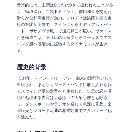
音楽的には、主調はCまたはB♭で扱われることが多
く、循環進行、二次ドミナント、借用和音を交えた
滑らかな和声進行が魅力。メロディは跳躍と順次進
行の対比が明快で、スイングからミディアム・バラ
ード、ボサノヴァ風まで適応範囲が広い。ヴァース
付き構成では、語り口の低密度からコーラスでのス
イング感へ段階的に拡張するダイナミクスが生き
る。
歴史的背景
1931年、ティン・パン・アレー由来の流行歌として
出版され、ほどなくジャズ・バンドに取り入れられ
てスウィング期の定番へと定着した。失意の恋を洒
脱に処理する内容は大恐慌下の大衆心理とも呼応
し、ダンスホールやラジオを通じて急速に普及。楽
譜販売とレコード流通の相乗効果でスタンダード化
が進んだ。