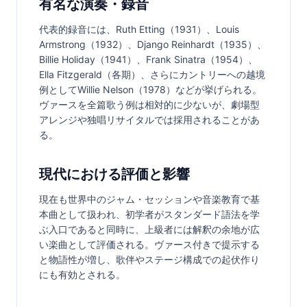
有名な演奏・録音
代表的録音には、Ruth Etting（1931）、Louis 
Armstrong（1932）、Django Reinhardt（1935）、
Billie Holiday（1941）、Frank Sinatra（1954）、
Ella Fitzgerald（各期）、さらにカントリーへの越境
例としてWillie Nelson（1978）などが挙げられる。
ヴァースを全篇歌う例は相対的に少ないが、劇場型
アレンジや独唱リサイタルでは採用されることがあ
る。
現代における評価と影響
現在も世界中のジャム・セッションや音楽教育で基
本曲として扱われ、初学者がスタンダード語法を学
ぶ入口であると同時に、上級者には解釈の余地が広
い楽曲として評価される。ヴァース付きで提示する
と物語性が増し、歌伴やステージ構成での起伏作り
にも有効とされる。