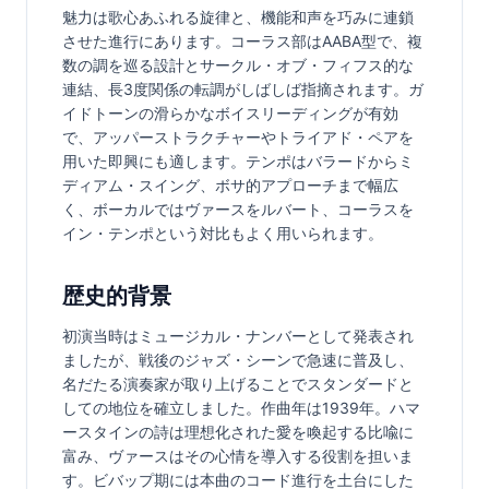
魅力は歌心あふれる旋律と、機能和声を巧みに連鎖
させた進行にあります。コーラス部はAABA型で、複
数の調を巡る設計とサークル・オブ・フィフス的な
連結、長3度関係の転調がしばしば指摘されます。ガ
イドトーンの滑らかなボイスリーディングが有効
で、アッパーストラクチャーやトライアド・ペアを
用いた即興にも適します。テンポはバラードからミ
ディアム・スイング、ボサ的アプローチまで幅広
く、ボーカルではヴァースをルバート、コーラスを
イン・テンポという対比もよく用いられます。
歴史的背景
初演当時はミュージカル・ナンバーとして発表され
ましたが、戦後のジャズ・シーンで急速に普及し、
名だたる演奏家が取り上げることでスタンダードと
しての地位を確立しました。作曲年は1939年。ハマ
ースタインの詩は理想化された愛を喚起する比喩に
富み、ヴァースはその心情を導入する役割を担いま
す。ビバップ期には本曲のコード進行を土台にした