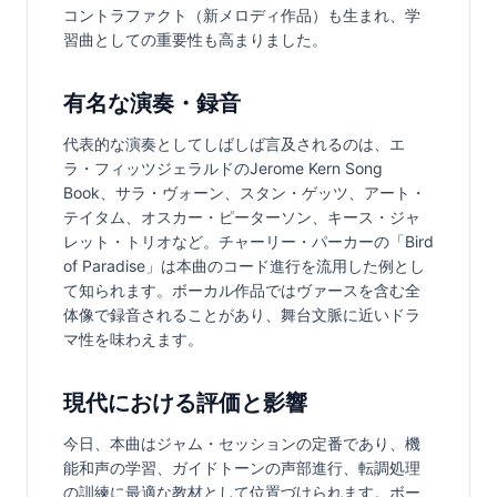
コントラファクト（新メロディ作品）も生まれ、学
習曲としての重要性も高まりました。
有名な演奏・録音
代表的な演奏としてしばしば言及されるのは、エ
ラ・フィッツジェラルドのJerome Kern Song 
Book、サラ・ヴォーン、スタン・ゲッツ、アート・
テイタム、オスカー・ピーターソン、キース・ジャ
レット・トリオなど。チャーリー・パーカーの「Bird 
of Paradise」は本曲のコード進行を流用した例とし
て知られます。ボーカル作品ではヴァースを含む全
体像で録音されることがあり、舞台文脈に近いドラ
マ性を味わえます。
現代における評価と影響
今日、本曲はジャム・セッションの定番であり、機
能和声の学習、ガイドトーンの声部進行、転調処理
の訓練に最適な教材として位置づけられます。ボー