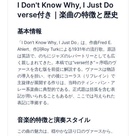
I Don't Know Why, I Just Do
verse付き｜楽曲の特徴と歴史
基本情報
「I Don't Know Why, I Just Do」は、作曲Fred E. 
Ahlert、作詞Roy Turkによる1931年の流行歌。原語
は英語で、のちにジャズのレパートリーとしても広
く親しまれてきた。本稿では“verse付き”＝序唱のヴ
ァースを含む版を前提に解説する。ヴァースは物語
の導入を担い、その後にコーラス（リフレイン）で
主旋律が展開する作りは、当時のティン・パン・ア
レー系楽曲に典型的である。正式題は括弧を含む表
記が用いられることもあるが、ここでは与えられた
表記に準拠する。
音楽的特徴と演奏スタイル
この曲の魅力は、穏やかな語り口のヴァースから、