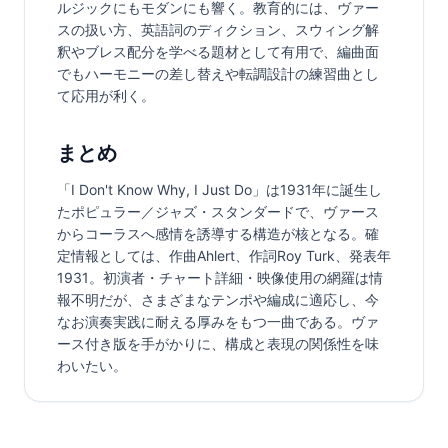
ルジックにもモダンにも響く。教育的には、ヴァー
スの扱い方、英語詞のディクション、スウィング解
釈やブレス配分を学べる題材として有用で、編曲面
でもハーモニーの差し替えや転調設計の練習曲とし
て応用が利く。
まとめ
「I Don't Know Why, I Just Do」は1931年に誕生し
たポピュラー／ジャズ・スタンダードで、ヴァース
からコーラスへ感情を誘導する構造が核となる。確
定情報としては、作曲Ahlert、作詞Roy Turk、発表年
1931。初演者・チャート詳細・映像使用の網羅は情
報不明だが、さまざまなテンポや編成に適応し、今
なお演奏実践に耐える厚みをもつ一曲である。ヴァ
ース付き版を手がかりに、構成と表現の関係性を味
わいたい。