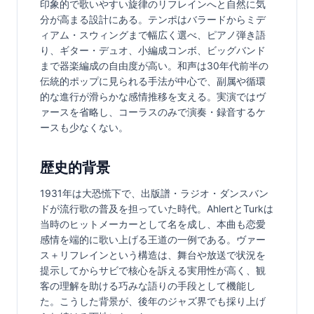
印象的で歌いやすい旋律のリフレインへと自然に気
分が高まる設計にある。テンポはバラードからミデ
ィアム・スウィングまで幅広く選べ、ピアノ弾き語
り、ギター・デュオ、小編成コンボ、ビッグバンド
まで器楽編成の自由度が高い。和声は30年代前半の
伝統的ポップに見られる手法が中心で、副属や循環
的な進行が滑らかな感情推移を支える。実演ではヴ
ァースを省略し、コーラスのみで演奏・録音するケ
ースも少なくない。
歴史的背景
1931年は大恐慌下で、出版譜・ラジオ・ダンスバン
ドが流行歌の普及を担っていた時代。AhlertとTurkは
当時のヒットメーカーとして名を成し、本曲も恋愛
感情を端的に歌い上げる王道の一例である。ヴァー
ス＋リフレインという構造は、舞台や放送で状況を
提示してからサビで核心を訴える実用性が高く、観
客の理解を助ける巧みな語りの手段として機能し
た。こうした背景が、後年のジャズ界でも採り上げ