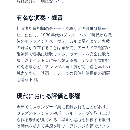
られ続ける下地になった。
有名な演奏・録音
初演者や最初期のチャート推移などの詳細は情報不
明。ただし、1930年代のダンス・バンド時代から戦
後のポップ／ジャズ・ヴォーカルに至るまで、多数
の録音が存在することは確かで、アーカイブ配信や
復刻盤で容易に聴取できる。ヴァースを完全に歌う
版、器楽イントロに差し替える版、テンポを大胆に
変える版など、アレンジの自由度が高い点も本曲の
魅力である。映画・テレビでの具体的使用例の網羅
も情報不明。
現代における評価と影響
今日でもスタンダード集に収録されることがあり、
ジャズのセッションやボーカル・ライブで取り上げ
られる場面が見られる。率直な恋心を反復する歌詞
は時代を超えて共感を呼び、アレンジ次第でノスタ