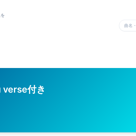
集を
楽曲を
u verse付き