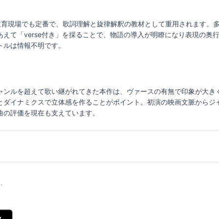
ョンでも教育現場でも定番で、歌詞理解と旋律解釈の教材として重用されます
えて「verse付き」を採ることで、物語の導入が明瞭になり表現の奥
トルは情報不明です。
ャンルを超えて歌い継がれてきた本作は、ヴァースの有無で印象が大き
とダイナミクスで立体感を作ることがポイント。初演の映画文脈からジ
曲の評価を現在も支えています。
.