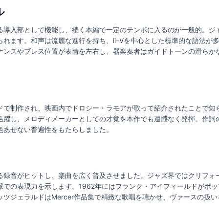
ル
る導入部として機能し、続く本編で一定のテンポに入るのが一般的。ジ
れます。和声は流麗な進行を持ち、ii–Vを中心とした標準的な語法が
ナンスやブレス位置が表情を左右し、器楽奏者はガイドトーンの滑らか
ドで制作され、映画内でドロシー・ラモアが歌って紹介されたことで知
活躍し、メロディメーカーとしての才覚を本作でも遺憾なく発揮。作詞
色あせない普遍性をもたらしました。
る録音がヒットし、楽曲を広く普及させました。ジャズ界ではクリフォ
脈での表現力を示します。1962年にはフランク・アイフィールドがポ
ツジェラルドはMercer作品集で精緻な歌唱を聴かせ、ヴァースの扱