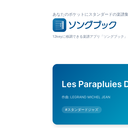
あなたのポケットにスタンダードの楽譜
12keyに移調できる楽譜アプリ「ソングブック」
Les Parapluies
作曲:
LEGRAND MICHEL JEAN
#
スタンダードジャズ