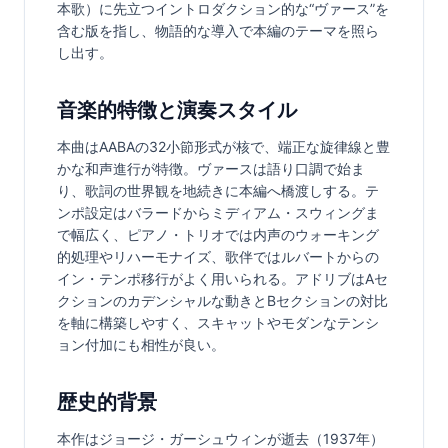
本歌）に先立つイントロダクション的な“ヴァース”を
含む版を指し、物語的な導入で本編のテーマを照ら
し出す。
音楽的特徴と演奏スタイル
本曲はAABAの32小節形式が核で、端正な旋律線と豊
かな和声進行が特徴。ヴァースは語り口調で始ま
り、歌詞の世界観を地続きに本編へ橋渡しする。テ
ンポ設定はバラードからミディアム・スウィングま
で幅広く、ピアノ・トリオでは内声のウォーキング
的処理やリハーモナイズ、歌伴ではルバートからの
イン・テンポ移行がよく用いられる。アドリブはAセ
クションのカデンシャルな動きとBセクションの対比
を軸に構築しやすく、スキャットやモダンなテンシ
ョン付加にも相性が良い。
歴史的背景
本作はジョージ・ガーシュウィンが逝去（1937年）