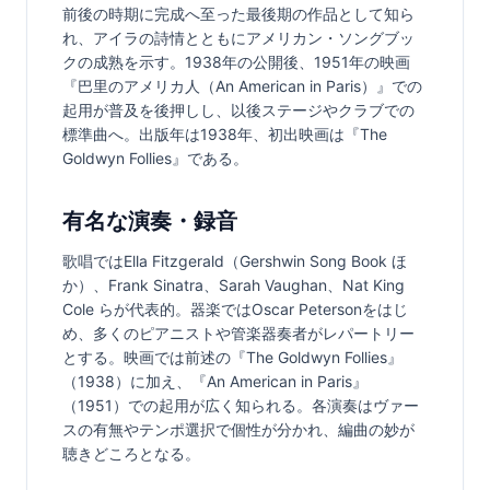
前後の時期に完成へ至った最後期の作品として知ら
れ、アイラの詩情とともにアメリカン・ソングブッ
クの成熟を示す。1938年の公開後、1951年の映画
『巴里のアメリカ人（An American in Paris）』での
起用が普及を後押しし、以後ステージやクラブでの
標準曲へ。出版年は1938年、初出映画は『The 
Goldwyn Follies』である。
有名な演奏・録音
歌唱ではElla Fitzgerald（Gershwin Song Book ほ
か）、Frank Sinatra、Sarah Vaughan、Nat King 
Cole らが代表的。器楽ではOscar Petersonをはじ
め、多くのピアニストや管楽器奏者がレパートリー
とする。映画では前述の『The Goldwyn Follies』
（1938）に加え、『An American in Paris』
（1951）での起用が広く知られる。各演奏はヴァー
スの有無やテンポ選択で個性が分かれ、編曲の妙が
聴きどころとなる。