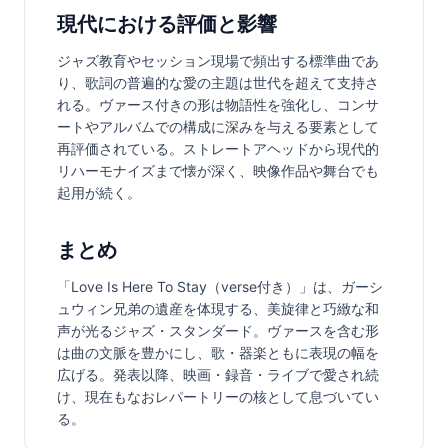
現代における評価と影響
ジャズ教育やセッション現場で頻出する標準曲であ
り、歌詞の普遍的な愛の主題は世代を超えて支持さ
れる。ヴァース付きの形は物語性を強化し、コンサ
ートやアルバムでの構成に深みを与える要素として
再評価されている。ストレートアヘッドから現代的
リハーモナイズまで懐が深く、映像作品や舞台でも
起用が続く。
まとめ
「Love Is Here To Stay（verse付き）」は、ガーシ
ュウィン兄弟の遺産を体現する、美旋律と巧緻な和
声が光るジャズ・スタンダード。ヴァースを含む形
は曲の文脈を豊かにし、歌・器楽ともに表現の幅を
広げる。発表以降、映画・録音・ライブで愛され続
け、現在もなおレパートリーの核として息づいてい
る。