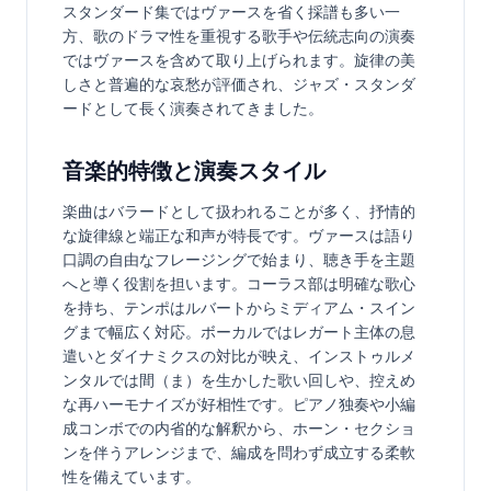
スタンダード集ではヴァースを省く採譜も多い一
方、歌のドラマ性を重視する歌手や伝統志向の演奏
ではヴァースを含めて取り上げられます。旋律の美
しさと普遍的な哀愁が評価され、ジャズ・スタンダ
ードとして長く演奏されてきました。
音楽的特徴と演奏スタイル
楽曲はバラードとして扱われることが多く、抒情的
な旋律線と端正な和声が特長です。ヴァースは語り
口調の自由なフレージングで始まり、聴き手を主題
へと導く役割を担います。コーラス部は明確な歌心
を持ち、テンポはルバートからミディアム・スイン
グまで幅広く対応。ボーカルではレガート主体の息
遣いとダイナミクスの対比が映え、インストゥルメ
ンタルでは間（ま）を生かした歌い回しや、控えめ
な再ハーモナイズが好相性です。ピアノ独奏や小編
成コンボでの内省的な解釈から、ホーン・セクショ
ンを伴うアレンジまで、編成を問わず成立する柔軟
性を備えています。