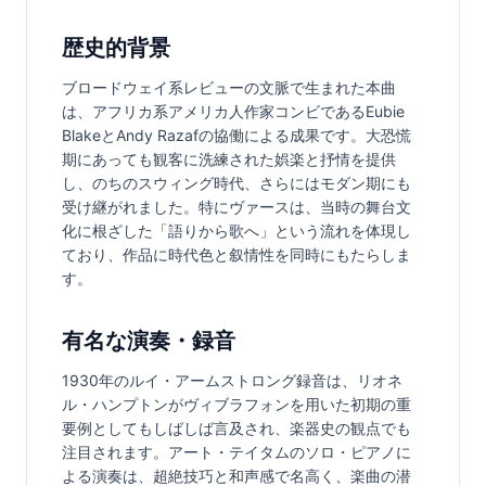
歴史的背景
ブロードウェイ系レビューの文脈で生まれた本曲
は、アフリカ系アメリカ人作家コンビであるEubie 
BlakeとAndy Razafの協働による成果です。大恐慌
期にあっても観客に洗練された娯楽と抒情を提供
し、のちのスウィング時代、さらにはモダン期にも
受け継がれました。特にヴァースは、当時の舞台文
化に根ざした「語りから歌へ」という流れを体現し
ており、作品に時代色と叙情性を同時にもたらしま
す。
有名な演奏・録音
1930年のルイ・アームストロング録音は、リオネ
ル・ハンプトンがヴィブラフォンを用いた初期の重
要例としてもしばしば言及され、楽器史の観点でも
注目されます。アート・テイタムのソロ・ピアノに
よる演奏は、超絶技巧と和声感で名高く、楽曲の潜