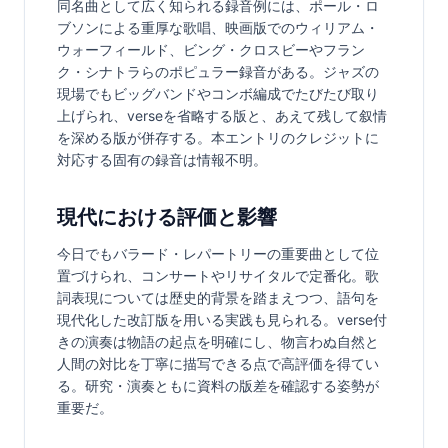
同名曲として広く知られる録音例には、ポール・ロ
ブソンによる重厚な歌唱、映画版でのウィリアム・
ウォーフィールド、ビング・クロスビーやフラン
ク・シナトラらのポピュラー録音がある。ジャズの
現場でもビッグバンドやコンボ編成でたびたび取り
上げられ、verseを省略する版と、あえて残して叙情
を深める版が併存する。本エントリのクレジットに
対応する固有の録音は情報不明。
現代における評価と影響
今日でもバラード・レパートリーの重要曲として位
置づけられ、コンサートやリサイタルで定番化。歌
詞表現については歴史的背景を踏まえつつ、語句を
現代化した改訂版を用いる実践も見られる。verse付
きの演奏は物語の起点を明確にし、物言わぬ自然と
人間の対比を丁寧に描写できる点で高評価を得てい
る。研究・演奏ともに資料の版差を確認する姿勢が
重要だ。