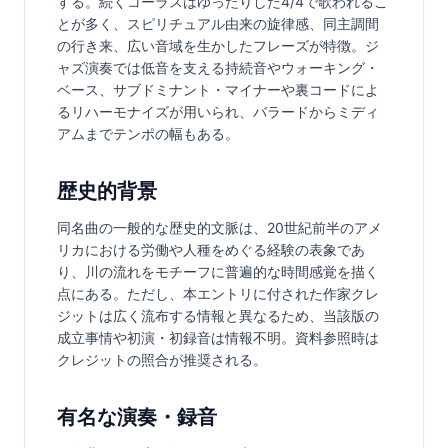
する。続くコーラスはゆったりした4/4で歌われるこ
とが多く、スピリチュアル由来の旋律感、同主調間
の行き来、広い音域を生かしたフレーズが特徴。ジ
ャズ演奏では低音を支える持続音やウォーキング・
ベース、サブドミナント・マイナーや裏コードによ
るリハーモナイズが用いられ、バラードからミディ
アムまでテンポの幅もある。
歴史的背景
同名曲の一般的な歴史的文脈は、20世紀前半のアメ
リカにおける労働や人種をめぐる経験の表象であ
り、川の流れをモチーフに普遍的な時間感覚を描く
点にある。ただし、本エントリに付された作家クレ
ジットは広く流布する情報と異なるため、当該版の
成立事情や初演・初録音は情報不明。資料参照時は
クレジットの照合が推奨される。
有名な演奏・録音