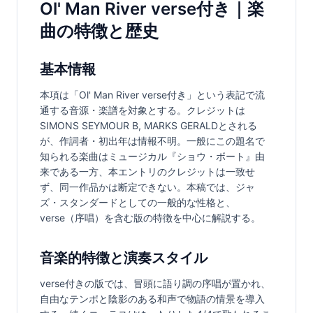
Ol' Man River verse付き｜楽
曲の特徴と歴史
基本情報
本項は「Ol' Man River verse付き」という表記で流
通する音源・楽譜を対象とする。クレジットは
SIMONS SEYMOUR B, MARKS GERALDとされる
が、作詞者・初出年は情報不明。一般にこの題名で
知られる楽曲はミュージカル『ショウ・ボート』由
来である一方、本エントリのクレジットは一致せ
ず、同一作品かは断定できない。本稿では、ジャ
ズ・スタンダードとしての一般的な性格と、
verse（序唱）を含む版の特徴を中心に解説する。
音楽的特徴と演奏スタイル
verse付きの版では、冒頭に語り調の序唱が置かれ、
自由なテンポと陰影のある和声で物語の情景を導入