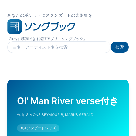
あなたのポケットにスタンダードの楽譜集を
12keyに移調できる楽譜アプリ「ソングブック」
検索
楽曲を検索
Ol' Man River verse付き
作曲:
SIMONS SEYMOUR B, MARKS GERALD
#
スタンダードジャズ