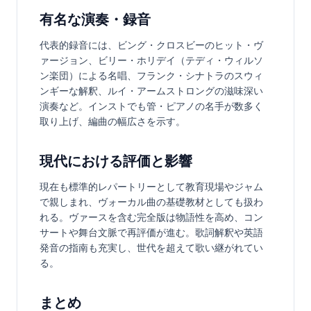
有名な演奏・録音
代表的録音には、ビング・クロスビーのヒット・ヴ
ァージョン、ビリー・ホリデイ（テディ・ウィルソ
ン楽団）による名唱、フランク・シナトラのスウィ
ンギーな解釈、ルイ・アームストロングの滋味深い
演奏など。インストでも管・ピアノの名手が数多く
取り上げ、編曲の幅広さを示す。
現代における評価と影響
現在も標準的レパートリーとして教育現場やジャム
で親しまれ、ヴォーカル曲の基礎教材としても扱わ
れる。ヴァースを含む完全版は物語性を高め、コン
サートや舞台文脈で再評価が進む。歌詞解釈や英語
発音の指南も充実し、世代を超えて歌い継がれてい
る。
まとめ