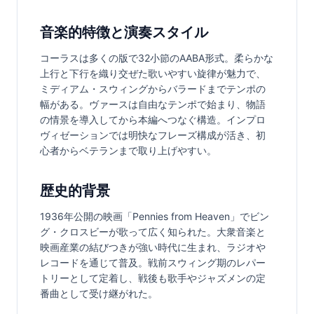
音楽的特徴と演奏スタイル
コーラスは多くの版で32小節のAABA形式。柔らかな
上行と下行を織り交ぜた歌いやすい旋律が魅力で、
ミディアム・スウィングからバラードまでテンポの
幅がある。ヴァースは自由なテンポで始まり、物語
の情景を導入してから本編へつなぐ構造。インプロ
ヴィゼーションでは明快なフレーズ構成が活き、初
心者からベテランまで取り上げやすい。
歴史的背景
1936年公開の映画「Pennies from Heaven」でビン
グ・クロスビーが歌って広く知られた。大衆音楽と
映画産業の結びつきが強い時代に生まれ、ラジオや
レコードを通じて普及。戦前スウィング期のレパー
トリーとして定着し、戦後も歌手やジャズメンの定
番曲として受け継がれた。