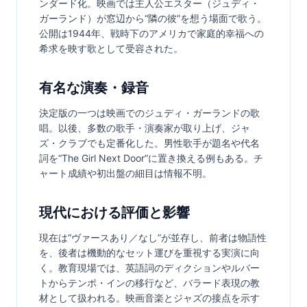
ンダード化。映画では主人公エスター（ジュディ・
ガーランド）が窓辺から“隣の彼”を想う場面で歌う。
公開は1944年、戦時下のアメリカで家庭的幸福への
希求を映す歌として受容された。
有名な演奏・録音
決定版の一つは映画でのジュディ・ガーランドの歌
唱。以後、多数の歌手・演奏家が取り上げ、ジャ
ズ・クラブでも定番化した。男性歌手が題名や代名
詞を“The Girl Next Door”に置き換える例もある。チ
ャート成績や初出盤の細目は情報不明。
現代における評価と影響
現在は“ヴァースあり／なし”が並存し、前者は物語性
を、後者は機動的なセット運びを重視する実演に向
く。教育現場では、英語詞のディクションやルバー
トからテンポ・インの移行など、バラード表現の教
材として扱われる。映画音楽とジャズの接点を示す