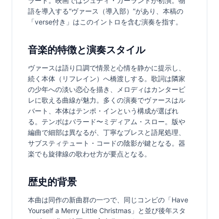
ラード。映画ではジュディ・ガーランドが初演。物
語を導入する“ヴァース（導入部）”があり、本稿の
「verse付き」はこのイントロを含む演奏を指す。
音楽的特徴と演奏スタイル
ヴァースは語り口調で情景と心情を静かに提示し、
続く本体（リフレイン）へ橋渡しする。歌詞は隣家
の少年への淡い恋心を描き、メロディはカンタービ
レに歌える曲線が魅力。多くの演奏でヴァースはル
バート、本体はテンポ・インという構成が選ばれ
る。テンポはバラード〜ミディアム・スロー。版や
編曲で細部は異なるが、丁寧なブレスと語尾処理、
サブスティテュート・コードの陰影が鍵となる。器
楽でも旋律線の歌わせ方が要点となる。
歴史的背景
本曲は同作の新曲群の一つで、同じコンビの「Have 
Yourself a Merry Little Christmas」と並び後年スタ