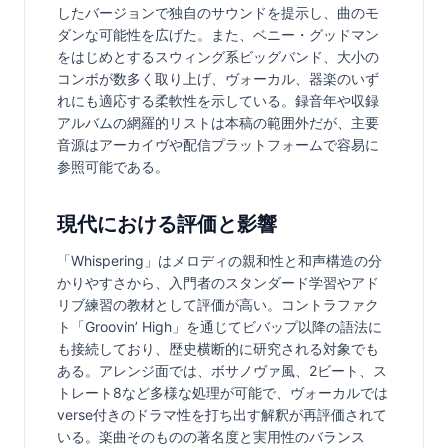
したバージョンで独自のサウンドを提示し、曲のモ
ダンな可能性を広げた。また、ベニー・グッドマン
をはじめとするスウィング系ビッグバンド、大小の
コンボが数多く取り上げ、ヴォーカル、器楽のいず
れにも適応する柔軟性を示している。録音年や収録
アルバムの網羅的リストは本稿の範囲外だが、主要
音源はアーカイヴや配信プラットフォームで容易に
参照可能である。
現代における評価と影響
「Whispering」はメロディの親和性と和声構造の分
かりやすさから、入門者のスタンダード学習やアド
リブ練習の教材として評価が高い。コントラファク
ト「Groovin’ High」を通じてビバップ以降の語法に
も接続しており、歴史横断的に研究される対象でも
ある。アレンジ面では、ボサノヴァ風、2ビート、ス
トレート8など多様な処理が可能で、ヴォーカルでは
verse付きのドラマ性を打ち出す解釈が再評価されて
いる。楽曲そのものの著名度と実用性のバランス