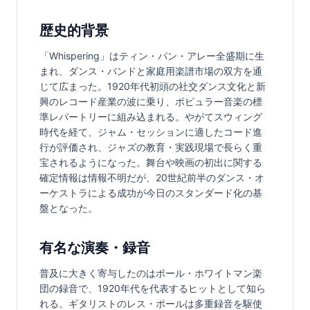
歴史的背景
「Whispering」はティン・パン・アレー全盛期に生
まれ、ダンス・バンドと家庭用楽譜市場の双方を通
じて広まった。1920年代初頭の社交ダンス文化と新
興のレコード産業の波に乗り、ポピュラー音楽の標
準レパートリーに組み込まれる。やがてスウィング
時代を経て、ジャム・セッションに適したコード進
行が評価され、ジャズの教育・実践現場で長らく重
宝されるようになった。舞台や映画の初出に関する
確定情報は情報不明だが、20世紀前半のダンス・オ
ーケストラによる成功が今日のスタンダード化の基
盤となった。
有名な演奏・録音
普及に大きく寄与したのはポール・ホワイトマン楽
団の録音で、1920年代を代表するヒットとして知ら
れる。ギタリストのレス・ポールは多重録音を駆使