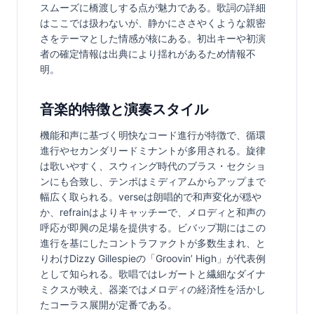
スムーズに橋渡しする点が魅力である。歌詞の詳細
はここでは扱わないが、静かにささやくような親密
さをテーマとした情感が核にある。初出キーや初演
者の確定情報は出典により揺れがあるため情報不
明。
音楽的特徴と演奏スタイル
機能和声に基づく明快なコード進行が特徴で、循環
進行やセカンダリードミナントが多用される。旋律
は歌いやすく、スウィング時代のブラス・セクショ
ンにも合致し、テンポはミディアムからアップまで
幅広く取られる。verseは朗唱的で和声変化が穏や
か、refrainはよりキャッチーで、メロディと和声の
呼応が即興の足場を提供する。ビバップ期にはこの
進行を基にしたコントラファクトが多数生まれ、と
りわけDizzy Gillespieの「Groovin’ High」が代表例
として知られる。歌唱ではレガートと繊細なダイナ
ミクスが映え、器楽ではメロディの経済性を活かし
たコーラス展開が定番である。