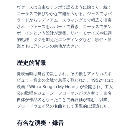
ヴァースは自由なテンポで語るように始まり、続く
コーラスで伸びやかな主題が広がる。ジャズではバ
ラードからミディアム・スウィングまで幅広く演奏
され、ヴァースをルバートで置き、コーラスでテン
ポ・インという設計が定番。リハーモナイズや転調
的処理、タグを加えたエンディングなど、歌伴・器
楽ともにアレンジの余地が大きい。
歴史的背景
発表当時は舞台で親しまれ、その後もアメリカのポ
ピュラー音楽の文脈で息長く歌われた。1952年には
映画『With a Song in My Heart』が公開され、主人
公の歌唱をジェーン・フローマンが吹き替え、曲名
自体が作品名となったことで再評価が進む。以降、
ブロードウェイ発の名曲として国際的に浸透した。
有名な演奏・録音