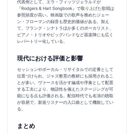
代表例として、エラ・フィッツジェラルドが
『Rodgers & Hart Songbook』で取り上げた歌唱は
参照頻度が高い。映画版での歌声を務めたジェー
ン・フローマンの録音も歴史的価値がある。加え
て、フランク・シナトラほか多くのボーカリスト、
ピアノ・トリオやビッグバンドなど器楽陣にも広く
レパートリー化している。
現代における評価と影響
セッションやボーカル・リサイタルでの定番として
位置づけられ、ジャズ教育の教材にも採用されるこ
とが多い。ヴァースを活かす編成や序奏として配置
する工夫により、物語性を備えたステージングが可
能になる点も評価される。配信時代でも名演の聴取
が容易で、新規リスナーの入口曲として機能してい
る。
まとめ