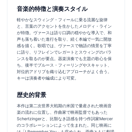
音楽的特徴と演奏スタイル
軽やかなスウィング・フィールに乗る流麗な旋律
と、言葉のアクセントを生かしたメロディ・ライン
が特徴。ヴァースは語り口調の穏やかな導入で、和
声も落ち着いた進行を取り、続く本編で一気に開放
感を描く。歌唱では、ヴァースで物語の情景を丁寧
に語り、リフレインでレガートとスウィングのバラ
ンスを取るのが要点。器楽演奏でも主題の歌心を保
ち、後半でブルース・フィーリングやスキャット、
対位的アドリブを織り込むアプローチがよく合う。
キーは演奏者や編成により可変。
歴史的背景
本作は第二次世界大戦期の米国で量産された映画音
楽の流れに位置し、作曲家で映画監督でもあった
Schertzingerと、比類なき語感を持つ作詞家Mercer
のコラボレーションによって生まれた。同じ映画に
は「I Remember You」も収められ、両曲ともに劇場