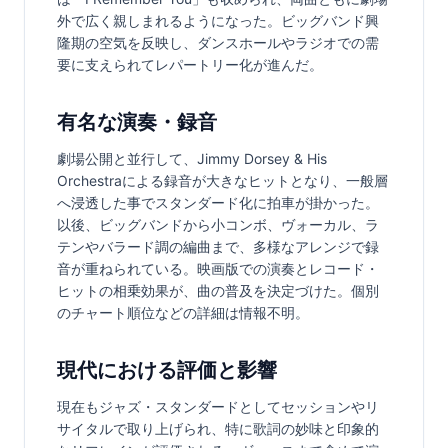
外で広く親しまれるようになった。ビッグバンド興
隆期の空気を反映し、ダンスホールやラジオでの需
要に支えられてレパートリー化が進んだ。
有名な演奏・録音
劇場公開と並行して、Jimmy Dorsey & His 
Orchestraによる録音が大きなヒットとなり、一般層
へ浸透した事でスタンダード化に拍車が掛かった。
以後、ビッグバンドから小コンボ、ヴォーカル、ラ
テンやバラード調の編曲まで、多様なアレンジで録
音が重ねられている。映画版での演奏とレコード・
ヒットの相乗効果が、曲の普及を決定づけた。個別
のチャート順位などの詳細は情報不明。
現代における評価と影響
現在もジャズ・スタンダードとしてセッションやリ
サイタルで取り上げられ、特に歌詞の妙味と印象的