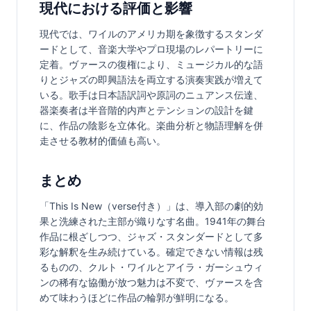
現代における評価と影響
現代では、ワイルのアメリカ期を象徴するスタンダ
ードとして、音楽大学やプロ現場のレパートリーに
定着。ヴァースの復権により、ミュージカル的な語
りとジャズの即興語法を両立する演奏実践が増えて
いる。歌手は日本語訳詞や原詞のニュアンス伝達、
器楽奏者は半音階的内声とテンションの設計を鍵
に、作品の陰影を立体化。楽曲分析と物語理解を併
走させる教材的価値も高い。
まとめ
「This Is New（verse付き）」は、導入部の劇的効
果と洗練された主部が織りなす名曲。1941年の舞台
作品に根ざしつつ、ジャズ・スタンダードとして多
彩な解釈を生み続けている。確定できない情報は残
るものの、クルト・ワイルとアイラ・ガーシュウィ
ンの稀有な協働が放つ魅力は不変で、ヴァースを含
めて味わうほどに作品の輪郭が鮮明になる。