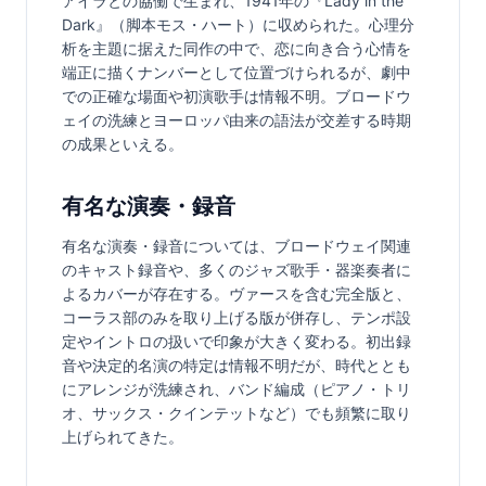
アイラとの協働で生まれ、1941年の『Lady in the 
Dark』（脚本モス・ハート）に収められた。心理分
析を主題に据えた同作の中で、恋に向き合う心情を
端正に描くナンバーとして位置づけられるが、劇中
での正確な場面や初演歌手は情報不明。ブロードウ
ェイの洗練とヨーロッパ由来の語法が交差する時期
の成果といえる。
有名な演奏・録音
有名な演奏・録音については、ブロードウェイ関連
のキャスト録音や、多くのジャズ歌手・器楽奏者に
よるカバーが存在する。ヴァースを含む完全版と、
コーラス部のみを取り上げる版が併存し、テンポ設
定やイントロの扱いで印象が大きく変わる。初出録
音や決定的名演の特定は情報不明だが、時代ととも
にアレンジが洗練され、バンド編成（ピアノ・トリ
オ、サックス・クインテットなど）でも頻繁に取り
上げられてきた。