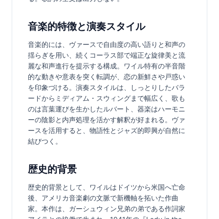
音楽的特徴と演奏スタイル
音楽的には、ヴァースで自由度の高い語りと和声の
揺らぎを用い、続くコーラス部で端正な旋律美と流
麗な和声進行を提示する構成。ワイル特有の半音階
的な動きや意表を突く転調が、恋の新鮮さや戸惑い
を印象づける。演奏スタイルは、しっとりしたバラ
ードからミディアム・スウィングまで幅広く、歌も
のは言葉運びを生かしたルバート、器楽はハーモニ
ーの陰影と内声処理を活かす解釈が好まれる。ヴァ
ースを活用すると、物語性とジャズ的即興が自然に
結びつく。
歴史的背景
歴史的背景として、ワイルはドイツから米国へ亡命
後、アメリカ音楽劇の文脈で新機軸を拓いた作曲
家。本作は、ガーシュウィン兄弟の弟である作詞家