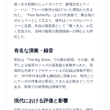
第一次大戦期のニューヨークで、劇場文化とティ
ン・パン・アレーの歌作が結びついた潮流から生ま
れた。『Poor Butterfly』はその代表格で、舞台発の
ポピュラーとして広まり、後年はジャズのレパート
リーに定着。作品の着想源として『蝶々夫人』が広
く言及され、当時の観客の異国情緒への関心とも呼
応した。
有名な演奏・録音
初出は『The Big Show』での舞台歌唱。その後、歌
手による録音やジャズの器楽版が多数作られた。具
体的な代表テイクやチャート上の記録は情報不明だ
が、1910年代末以降も継続的に演奏され、時代ごと
にテンポや伴奏法が変化してきた点が聴きどころで
ある。映画での使用例は情報不明。
現代における評価と影響
近年はヴァースを含めて上演する試みが増え、物語