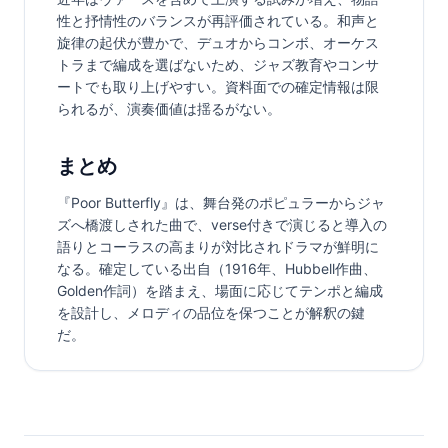
性と抒情性のバランスが再評価されている。和声と
旋律の起伏が豊かで、デュオからコンボ、オーケス
トラまで編成を選ばないため、ジャズ教育やコンサ
ートでも取り上げやすい。資料面での確定情報は限
られるが、演奏価値は揺るがない。
まとめ
『Poor Butterfly』は、舞台発のポピュラーからジャ
ズへ橋渡しされた曲で、verse付きで演じると導入の
語りとコーラスの高まりが対比されドラマが鮮明に
なる。確定している出自（1916年、Hubbell作曲、
Golden作詞）を踏まえ、場面に応じてテンポと編成
を設計し、メロディの品位を保つことが解釈の鍵
だ。