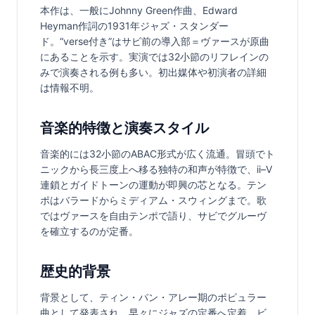
本作は、一般にJohnny Green作曲、Edward 
Heyman作詞の1931年ジャズ・スタンダー
ド。“verse付き”はサビ前の導入部＝ヴァースが原曲
にあることを示す。実演では32小節のリフレインの
みで演奏される例も多い。初出媒体や初演者の詳細
は情報不明。
音楽的特徴と演奏スタイル
音楽的には32小節のABAC形式が広く流通。冒頭でト
ニックから長三度上へ移る独特の和声が特徴で、ii–V
連鎖とガイドトーンの運動が即興の芯となる。テン
ポはバラードからミディアム・スウィングまで。歌
ではヴァースを自由テンポで語り、サビでグルーヴ
を確立するのが定番。
歴史的背景
背景として、ティン・パン・アレー期のポピュラー
曲として発表され、早々にジャズの定番へ定着。ビ