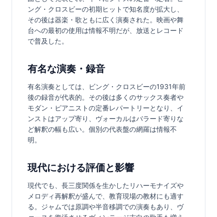
ング・クロスビーの初期ヒットで知名度が拡大し、
その後は器楽・歌ともに広く演奏された。映画や舞
台への最初の使用は情報不明だが、放送とレコード
で普及した。
有名な演奏・録音
有名演奏としては、ビング・クロスビーの1931年前
後の録音が代表的。その後は多くのサックス奏者や
モダン・ピアニストの定番レパートリーとなり、イ
ンストはアップ寄り、ヴォーカルはバラード寄りな
ど解釈の幅も広い。個別の代表盤の網羅は情報不
明。
現代における評価と影響
現代でも、長三度関係を生かしたリハーモナイズや
メロディ再解釈が盛んで、教育現場の教材にも適す
る。ジャムでは原調や半音移調での演奏もあり、ヴ