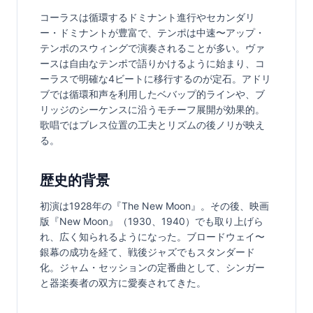
コーラスは循環するドミナント進行やセカンダリ
ー・ドミナントが豊富で、テンポは中速〜アップ・
テンポのスウィングで演奏されることが多い。ヴァ
ースは自由なテンポで語りかけるように始まり、コ
ーラスで明確な4ビートに移行するのが定石。アドリ
ブでは循環和声を利用したベバップ的ラインや、ブ
リッジのシーケンスに沿うモチーフ展開が効果的。
歌唱ではブレス位置の工夫とリズムの後ノリが映え
る。
歴史的背景
初演は1928年の『The New Moon』。その後、映画
版『New Moon』（1930、1940）でも取り上げら
れ、広く知られるようになった。ブロードウェイ〜
銀幕の成功を経て、戦後ジャズでもスタンダード
化。ジャム・セッションの定番曲として、シンガー
と器楽奏者の双方に愛奏されてきた。