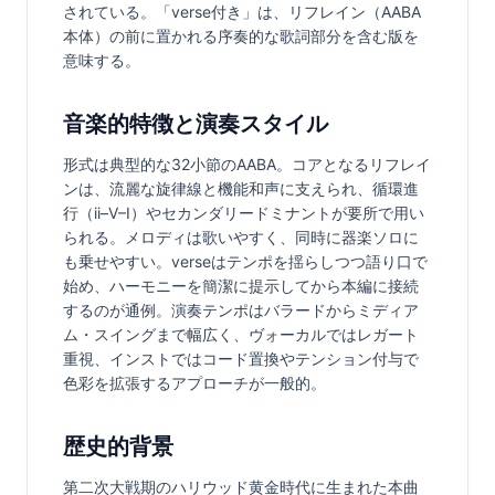
されている。「verse付き」は、リフレイン（AABA
本体）の前に置かれる序奏的な歌詞部分を含む版を
意味する。
音楽的特徴と演奏スタイル
形式は典型的な32小節のAABA。コアとなるリフレイ
ンは、流麗な旋律線と機能和声に支えられ、循環進
行（ii–V–I）やセカンダリードミナントが要所で用い
られる。メロディは歌いやすく、同時に器楽ソロに
も乗せやすい。verseはテンポを揺らしつつ語り口で
始め、ハーモニーを簡潔に提示してから本編に接続
するのが通例。演奏テンポはバラードからミディア
ム・スイングまで幅広く、ヴォーカルではレガート
重視、インストではコード置換やテンション付与で
色彩を拡張するアプローチが一般的。
歴史的背景
第二次大戦期のハリウッド黄金時代に生まれた本曲