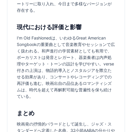
ートリーに取り入れ、今日まで多様なバージョンが
存在する。
現代における評価と影響
I'm Old Fashionedは、いわゆるGreat American 
Songbookの重要曲として音楽教育やセッションで広
く扱われる。和声進行の学習素材としても有用で、
ボーカリストは発音とレガート、器楽奏者は内声処
理やターゲット・トーンの設計を学びやすい。verse
付きの上演は、物語的導入とノスタルジアを際立た
せる効果があり、コンサートやレコーディングでの
再評価も進む。映画出自の品位あるロマンティシズ
ムは、時代を超えて再解釈可能な普遍性を保ち続け
ている。
まとめ
映画発の抒情的バラードとして誕生し、ジャズ・ス
タンダードへ定着した名曲。32小節AABAの分かりや