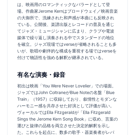
は、映画用のロマンティックなバラードとして登
場。作曲家Jerome Kernはブロードウェイ／映画音楽
の大御所で、洗練された和声感が本曲にも反映され
ている。公開後、楽譜出版とレコードの普及を通じ
てジャズ・ミュージシャンに広まり、クラブや電波
媒体で繰り返し演奏される中でスタンダードの地位
を確立。ジャズ現場ではverseが省略されることも多
いが、歌唱や劇伴的な構成を重視する場ではverseを
付けて物語性を強める解釈が継承されている。
有名な演奏・録音
初出は映画「You Were Never Lovelier」での場面。
ジャズではJohn ColtraneがBlue Noteの名盤「Blue 
Train」（1957）に収録しており、叙情性とモダンな
ハーモニー感を共存させた好演として評価が高い。
ヴォーカルではElla Fitzgeraldが「Ella Fitzgerald 
Sings the Jerome Kern Song Book」に収め、言葉の
運びと旋律の品格を両立させた決定的解釈を示し
た。これらを起点に、数多の歌手・器楽奏者がレパ