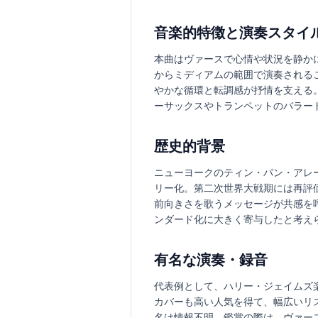
音楽的特徴と演奏スタイ
本曲はヴァースで心情や状況を静か
からミディアムの範囲で演奏される
やかな循環と転調感が抒情を支える
ーサックスやトランペットのバラー
歴史的背景
ニューヨークのティン・パン・アレ
リー化。第二次世界大戦期には再評
前向きさを歌うメッセージが共感を
ンダード化に大きく寄与したと考え
有名な演奏・録音
代表例として、ハリー・ジェイムズ
カバーも高い人気を得て、幅広いリ
名は情報不明。鑑賞の際は、ヴァー