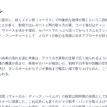
ル
に提示し、続くメイン部（コーラス）で印象的な旋律が開くという二段
ことが多く、歌唱ではレガートと間の取り方が要。コード進行はティン
。ヴァースを活かす場合、ルバートでたっぷり語ってからリズムセクシ
ド・フィーチャーとして、メロディの歌心を前面に出すアプローチが好
ー由来の流れを汲む本曲は、アメリカ大衆歌の文脈で広く知られるよう
価の機運が高まり、再発やカバーが相次いだ。戦時下の不安や別離の空
呼び、ダンスホールからラジオ番組まで幅広い場で取り上げられた。こ
られる。
楽団（ヴォーカル：ディック・ヘイムズ）の録音は戦時期の名唱として
スナーに浸透した。これ以外にも多くのジャズ歌手・バンドが取り上げ
スを含むバージョンか否か、テンポ設定、イントロの処理（ルバートか