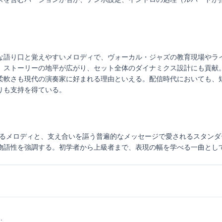
な語り口と覚えやすいメロディで、ヴォーカル・ジャズの教育現場やラ
、ストーリーの地平が広がり、セット全体のダイナミクス設計にも貢献
柔軟さも現代の演奏家に好まれる理由といえる。配信時代においても、
りも支持を得ている。
ルで胸に残るメロディと、支え合いを謳う普遍的なメッセージで愛されるスタ
物語性を強調する。初学者から上級者まで、表現の幅を学べる一曲とし
.