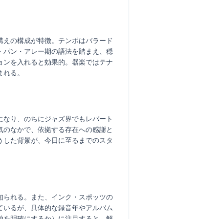
構えの構成が特徴。テンポはバラード
・パン・アレー期の語法を踏まえ、穏
ョンを入れると効果的。器楽ではテナ
まれる。
になり、のちにジャズ界でもレパート
気のなかで、依拠する存在への感謝と
うした背景が、今日に至るまでのスタ
知られる。また、インク・スポッツの
ているが、具体的な録音年やアルバム
拍を明確にするか）に注目すると、解