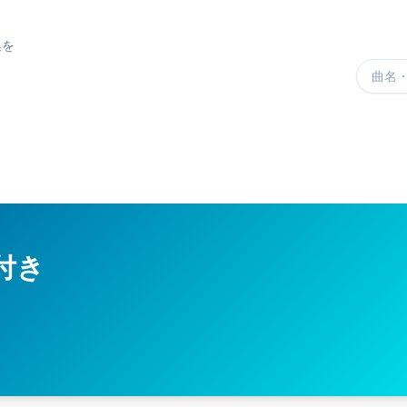
集を
楽曲を
se付き