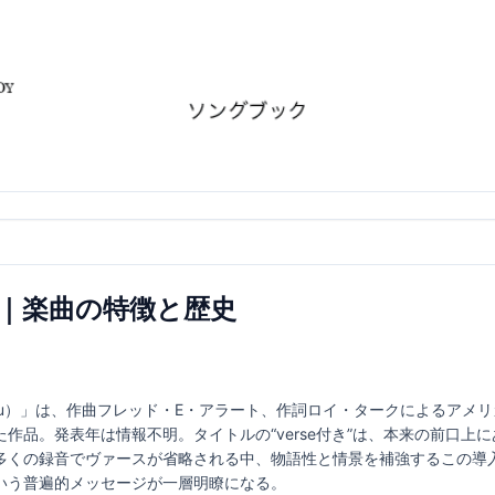
rse付き｜楽曲の特徴と歴史
as I Have You）」は、作曲フレッド・E・アラート、作詞ロイ・タークに
作品。発表年は情報不明。タイトルの“verse付き”は、本来の前口上
多くの録音でヴァースが省略される中、物語性と情景を補強するこの導
いう普遍的メッセージが一層明瞭になる。