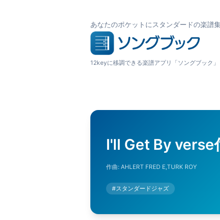
あなたのポケットにスタンダードの楽譜
12keyに移調できる楽譜アプリ「ソングブック」
I'll Get By ver
作曲:
AHLERT FRED E,TURK ROY
#
スタンダードジャズ