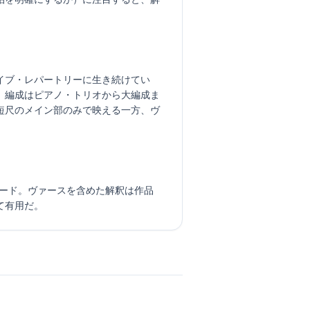
イブ・レパートリーに生き続けてい
。編成はピアノ・トリオから大編成ま
短尺のメイン部のみで映える一方、ヴ
ンダード。ヴァースを含めた解釈は作品
て有用だ。