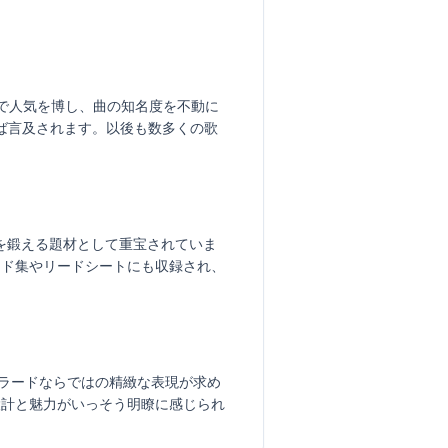
両面で人気を博し、曲の知名度を不動に
がしばしば言及されます。以後も数多くの歌
を鍛える題材として重宝されていま
ード集やリードシートにも収録され、
す。バラードならではの精緻な表現が求め
設計と魅力がいっそう明瞭に感じられ