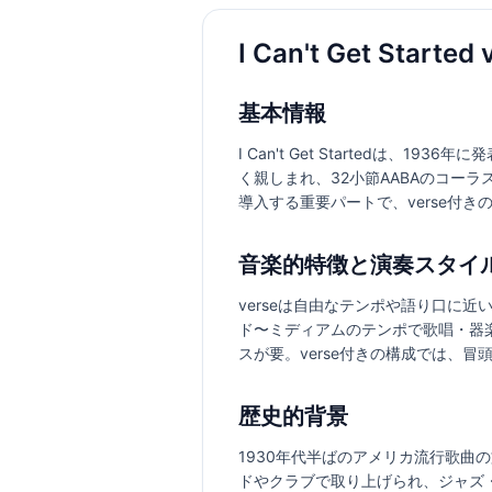
I Can't Get Sta
基本情報
I Can't Get Startedは、1
く親しまれ、32小節AABAのコーラ
導入する重要パートで、verse付
音楽的特徴と演奏スタイ
verseは自由なテンポや語り口に
ド〜ミディアムのテンポで歌唱・器
スが要。verse付きの構成では、
歴史的背景
1930年代半ばのアメリカ流行歌
ドやクラブで取り上げられ、ジャズ