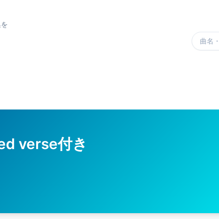
集を
楽曲を
rted verse付き