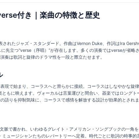
rted verse付き｜楽曲の特徴と歴史
936年に発表されたジャズ・スタンダード。作曲はVernon Duke、作詞はIra 
スに先立つ“verse（序唱）”が存在します。多くの演奏ではverseが
きの演奏は歌詞と旋律のドラマ性を一段と際立たせます。
ル
近い表現で始まり、コーラスへと滑らかに接続。コーラスはしなやかな旋
楽ともに映えます。ヴォーカルは言葉運びと間合い、器楽ではロングト
冒頭の語りを抑制気味に、コーラスで感情を解放する設計が効果的とされ
曲の文脈で書かれ、いわゆるグレイト・アメリカン・ソングブックの一角
・ミュージシャンたちのレパートリーへ定着。時代ごとに歌詞の時事的