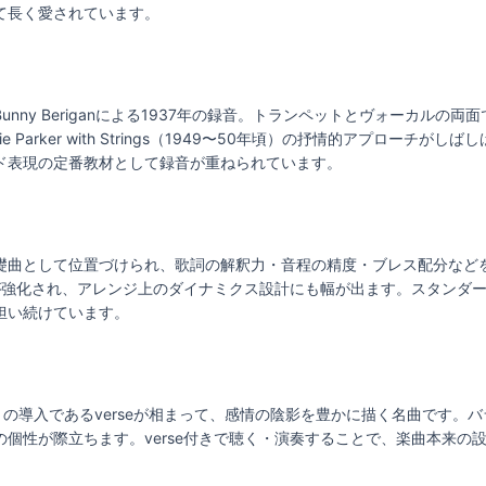
て長く愛されています。
nny Beriganによる1937年の録音。トランペットとヴォーカルの
e Parker with Strings（1949〜50年頃）の抒情的アプローチ
ド表現の定番教材として録音が重ねられています。
礎曲として位置づけられ、歌詞の解釈力・音程の精度・ブレス配分など
性が強化され、アレンジ上のダイナミクス設計にも幅が出ます。スタンダ
担い続けています。
は、旋律美と語りの導入であるverseが相まって、感情の陰影を豊かに描く名曲で
個性が際立ちます。verse付きで聴く・演奏することで、楽曲本来の