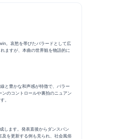
Gershwin。哀愁を帯びたバラードとして広
省略されますが、本曲の世界観を物語的に
律線と豊かな和声感が特徴で、バラー
ーンのコントロールや裏拍のニュアン
ます。
を成します。発表直後からダンスバン
言及を更新する例も見られ、社会風俗