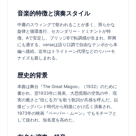
音楽的特徴と演奏スタイル
中庸のスウィングで歌われることが多く、滑らかな
旋律と循環進行、セカンダリー・ドミナントが特
徴。Aで安定し、ブリッジBで転調感が生まれ、即興
にも適する。verseは語り口調で自由なテンポから本
編へ接続。近年はトライトーン代理などのリハーモ
ナイズも親しまれる。
歴史的背景
本曲は舞台『The Great Magoo』（1932）のために
書かれ、翌1933年に発表。大恐慌期の空気の中、現
実の脆さと“信じる力”を歌う歌詞が共感を呼んだ。以
後ビッグバンド時代から戦後にかけ広く演奏され、
1973年の映画『ペーパー・ムーン』でもモチーフと
して扱われ、知名度を高めた。