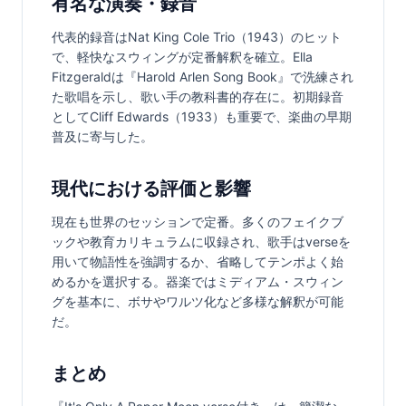
有名な演奏・録音
代表的録音はNat King Cole Trio（1943）のヒット
で、軽快なスウィングが定番解釈を確立。Ella 
Fitzgeraldは『Harold Arlen Song Book』で洗練され
た歌唱を示し、歌い手の教科書的存在に。初期録音
としてCliff Edwards（1933）も重要で、楽曲の早期
普及に寄与した。
現代における評価と影響
現在も世界のセッションで定番。多くのフェイクブ
ックや教育カリキュラムに収録され、歌手はverseを
用いて物語性を強調するか、省略してテンポよく始
めるかを選択する。器楽ではミディアム・スウィン
グを基本に、ボサやワルツ化など多様な解釈が可能
だ。
まとめ