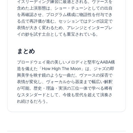
イスリーディング練習に最適とされる。ヴァースを
含めた上演形態は、ショー・チューンとしての出自
を再確認させ、プログラム構成に物語性を付与でき
る点で再評価が進む。セッションではテンポ設定で
表情が大きく変わるため、アレンジとインタープレ
イの妙を試す土台としても重宝されている。
まとめ
ブロードウェイ発の美しいメロディと堅牢なAABA構
造を備えた「How High The Moon」は、ジャズの即
興美学を映す鏡のような一曲だ。ヴァースの採否で
表情が変化し、ヴォーカルから器楽まで幅広い解釈
が可能。歴史・理論・実演の三位一体で学べる稀有
なスタンダードとして、今後も世代を超えて演奏さ
れ続けるだろう。