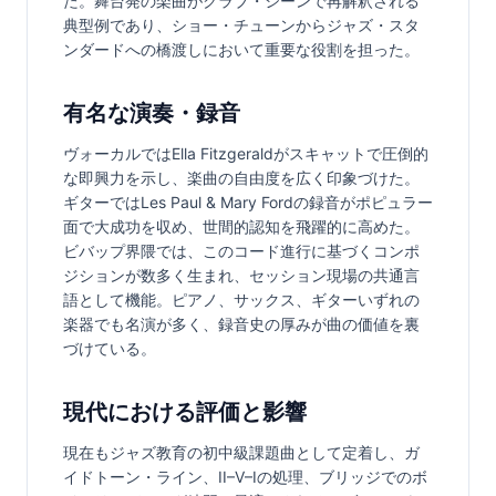
た。舞台発の楽曲がクラブ・シーンで再解釈される
典型例であり、ショー・チューンからジャズ・スタ
ンダードへの橋渡しにおいて重要な役割を担った。
有名な演奏・録音
ヴォーカルではElla Fitzgeraldがスキャットで圧倒的
な即興力を示し、楽曲の自由度を広く印象づけた。
ギターではLes Paul & Mary Fordの録音がポピュラー
面で大成功を収め、世間的認知を飛躍的に高めた。
ビバップ界隈では、このコード進行に基づくコンポ
ジションが数多く生まれ、セッション現場の共通言
語として機能。ピアノ、サックス、ギターいずれの
楽器でも名演が多く、録音史の厚みが曲の価値を裏
づけている。
現代における評価と影響
現在もジャズ教育の初中級課題曲として定着し、ガ
イドトーン・ライン、II–V–Iの処理、ブリッジでのボ