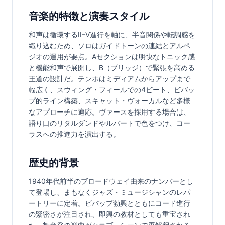
音楽的特徴と演奏スタイル
和声は循環するII–V進行を軸に、半音関係や転調感を
織り込むため、ソロはガイドトーンの連結とアルペ
ジオの運用が要点。Aセクションは明快なトニック感
と機能和声で展開し、B（ブリッジ）で緊張を高める
王道の設計だ。テンポはミディアムからアップまで
幅広く、スウィング・フィールでの4ビート、ビバッ
プ的ライン構築、スキャット・ヴォーカルなど多様
なアプローチに適応。ヴァースを採用する場合は、
語り口のリタルダンドやルバートで色をつけ、コー
ラスへの推進力を演出する。
歴史的背景
1940年代前半のブロードウェイ由来のナンバーとし
て登場し、まもなくジャズ・ミュージシャンのレパ
ートリーに定着。ビバップ勃興とともにコード進行
の緊密さが注目され、即興の教材としても重宝され