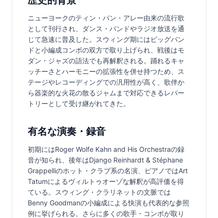
ニューヨークのティン・パン・アレー由来の流行歌
として刊行され、ダンス・バンドやラジオ放送を通
じて急速に普及した。スウィング期にはビッグバン
ドと小編成コンボの双方で取り上げられ、戦後はモ
ダン・ジャズの語法でも再解釈される。踊れるキャ
ッチーさとハーモニーの拡張性を併せ持つため、ス
テージやレコーディングでの汎用性が高く、歌伴か
ら器楽的な火花の散るジャムまで対応できるレパー
トリーとして受け継がれてきた。
有名な演奏・録音
初期にはRoger Wolfe Kahn and His Orchestraの録
音が知られ、後年はDjango Reinhardt & Stéphane 
Grappelliのホット・クラブ系の名演、ピアノではArt 
Tatumによるヴィルトゥオーゾな解釈が高評価を得
ている。スウィング・クラリネットの文脈では
Benny Goodmanの小編成による快演も代表的な参照
例に挙げられる。さらに多くの歌手・コンボが取り