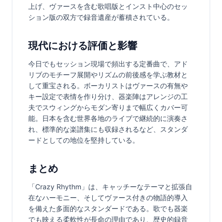
上げ、ヴァースを含む歌唱版とインスト中心のセッ
ション版の双方で録音遺産が蓄積されている。
現代における評価と影響
今日でもセッション現場で頻出する定番曲で、アド
リブのモチーフ展開やリズムの前後感を学ぶ教材と
して重宝される。ボーカリストはヴァースの有無や
キー設定で表情を作り分け、器楽陣はアレンジの工
夫でスウィングからモダン寄りまで幅広くカバー可
能。日本を含む世界各地のライブで継続的に演奏さ
れ、標準的な楽譜集にも収録されるなど、スタンダ
ードとしての地位を堅持している。
まとめ
「Crazy Rhythm」は、キャッチーなテーマと拡張自
在なハーモニー、そしてヴァース付きの物語的導入
を備えた多面的なスタンダードである。歌でも器楽
でも映える柔軟性が長命の理由であり、歴史的録音