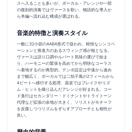
スへ入ることも多いが、ボーカル・アレンジや一部
の復刻的演奏ではヴァースを歌い、物語的な導入か
ら本編へ流れ込む構成が選ばれる。
音楽的特徴と演奏スタイル
一般に32小節のAABA形式で扱われ、軽快なシンコペ
ーションと推進力のあるスウィング感が核となる。
ヴァースは語り口調やルバート気味の運びで始ま
り、ハーモニーの緊張を高めてから明快なコーラス
へ着地するのが典型的。テンポ設定は中速から速め
まで幅広く、ボーカルでは二拍子風の2フィールから
4ビートへ移行する処理、器楽ではブレイクやリズ
ム・ヒットを織り込んだアレンジが好まれる。コー
ド進行はセカンダリー・ドミナントやトライトーン
代理など拡張の余地が大きく、ソリストがモチーフ
を反復しつつリズムをずらすアプローチとも相性が
良い。
歴史的背景