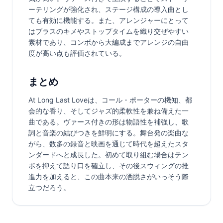
ーテリングが強化され、ステージ構成の導入曲とし
ても有効に機能する。また、アレンジャーにとって
はブラスのキメやストップタイムを織り交ぜやすい
素材であり、コンボから大編成までアレンジの自由
度が高い点も評価されている。
まとめ
At Long Last Loveは、コール・ポーターの機知、都
会的な香り、そしてジャズ的柔軟性を兼ね備えた一
曲である。ヴァース付きの形は物語性を補強し、歌
詞と音楽の結びつきを鮮明にする。舞台発の楽曲な
がら、数多の録音と映画を通じて時代を超えたスタ
ンダードへと成長した。初めて取り組む場合はテン
ポを抑えて語り口を確立し、その後スウィングの推
進力を加えると、この曲本来の洒脱さがいっそう際
立つだろう。