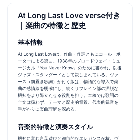
At Long Last Love verse付き
｜楽曲の特徴と歴史
基本情報
At Long Last Loveは、作曲・作詞ともにコール・ポ
ーターによる楽曲。1938年のブロードウェイ・ミュ
ージカル『You Never Know』のために書かれ、以後
ジャズ・スタンダードとして親しまれている。ヴァ
ース（前置き歌詞）が付く版は、物語的な導入で楽
曲の感情線を明確にし、続くリフレイン部の洒脱な
機知をより際立たせる役割を担う。本稿では歌詞の
全文は扱わず、テーマと歴史的背景、代表的録音を
手がかりに楽曲理解を深める。
音楽的特徴と演奏スタイル
機知に富む言葉遊びと都市的なエレガンスが核。ヴ