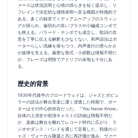
ァースは状況説明と心情の揺らぎを短く提示し、リ
フレインで決定的な感情表明へ至る構図が特徴的で
ある。多くの録音でミディアム〜アップのスウィン
グが採られ、歯切れの良いブラスや小編成コンボで
も映える。バラード・テンポでも成立し、歌詞の含
意を丁寧に伝える解釈も少なくない。和声語法はポ
ーターらしい洗練を保ちつつ、内声進行の滑らかさ
が旋律を支える。厳密な形式・小節数は情報不明だ
が、フレーズは明快でアドリブの余地も十分にあ
る。
歴史的背景
1930年代後半のブロードウェイは、ジャズとポピュ
ラーの語法が舞台音楽に濃く浸透した時期で、ポー
ターはその中心的存在だった。『You Never Know』
自体の上演史や初演キャストの詳細は情報不明だ
が、楽曲は舞台を離れてレコード時代に広がり、ラ
ジオやダンス・バンドを通じて定着した。戦後のジ
ャズ・ヴォーカル隆盛と共に再評価が進み、ヴァー