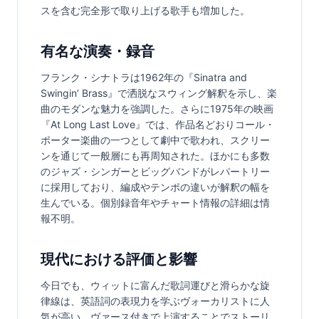
スを含む完全形で取り上げる歌手も増加した。
有名な演奏・録音
フランク・シナトラは1962年の『Sinatra and 
Swingin’ Brass』で洒脱なスウィング解釈を示し、楽
曲のモダンな魅力を強調した。さらに1975年の映画
『At Long Last Love』では、作品名どおりコール・
ポーター楽曲の一つとして劇中で歌われ、スクリー
ンを通じて一般層にも再周知された。ほかにも多数
のジャズ・シンガーとビッグバンドがレパートリー
に採用しており、編成やテンポの違いが解釈の幅を
生んでいる。個別録音年やチャート情報の詳細は情
報不明。
現代における評価と影響
今日でも、ウィットに富んだ歌詞運びと滑らかな旋
律線は、英語詞の表現力を学ぶヴォーカリストに人
気が高い。ヴァース付きで上演することでストーリ