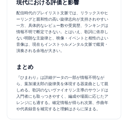
現代における評価と影響
配信時代のプレイリスト文脈では、リラックスやヒ
ーリングと親和性の高い旋律志向が支持されやすい
一方、具体的なレビュー数や受賞歴、ランキングは
情報不明で断定できない。とはいえ、歌詞に依存し
ない明朗な主旋律と、映像・イベントと相性のよい
音像は、現在もインストゥルメンタル文脈で鑑賞・
演奏される余地が大きい。
まとめ
『ひまわり』は詳細データの一部が情報不明なが
ら、葉加瀬太郎の旋律美を体現する器楽曲として親
しめる。歌詞のないヴァイオリン主導のサウンドは
入門者にも取っつきやすく、編成や場面に応じたア
レンジにも適する。確定情報が得られ次第、作曲年
や代表録音を補完すると理解はさらに深まる。