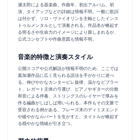
瀬太郎による器楽曲。作曲年、初出アルバム、初
演、タイアップなどの詳細は情報不明。一般に歌詞
は付かず、ソロ・ヴァイオリンを主軸としたインス
トゥルメンタルとして演奏される。作品名が喚起す
る明るさや生命力のイメージにより親しまれるが、
公式コンセプトや作曲意図も情報不明。
音楽的特徴と演奏スタイル
公開スコアや公式解説が情報不明のため、ここでは
葉加瀬作品に広く見られる語法を手がかりに述べ
る。伸びやかなカンタービレ旋律、温かなビブラー
ト、レガート主体の弓運び、ピアノやギターの分散
和音による伴奏、ストリングスのレイヤーで厚みを
作る編曲がしばしば用いられる。本作もその文脈で
受容される例がある。フレーズ末のディミヌエンド
や緩やかなルバートを生かすと、タイトルが喚起す
る穏やかな情緒が引き立つ。