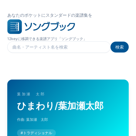
あなたのポケットにスタンダードの楽譜集を
12keyに移調できる楽譜アプリ「ソングブック」
検索
楽曲を検索
葉加瀬 太郎
ひまわり/葉加瀬太郎
作曲:
葉加瀬 太郎
#
トラディショナル