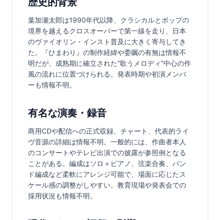
歴史的背景
葉加瀬太郎は1990年代以降、クラシカルとポップの
境界を越えるクロスオーバーで第一線を走り、日本
のヴァイオリン・インスト普及に大きく寄与してき
た。『ひまわり』の制作経緯や委嘱の有無は情報不
明だが、成熟期に確立された“歌うメロディ”中心の作
風の流れに位置づけられる。発表時期や初演メンバ
ーも情報不明。
有名な演奏・録音
商用CDや配信への正式収録、チャート、代表的ライ
ヴ音源の詳細は情報不明。一般的には、作曲者本人
のコンサートやテレビ出演での披露が参照例となる
ことがある。編成はソロ＋ピアノ、弦楽合奏、バン
ド編成など柔軟にアレンジ可能で、場面に応じたス
ケール感の調整がしやすい。教育現場や発表会での
採用状況も情報不明。