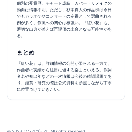
個別の受賞歴、チャート成績、カバー・リメイクの
動向は情報不明。ただし、杉本真人の作品群は今日
でもカラオケやコンサートの定番として選曲される
例が多く、作風への関心は根強い。『紅い花』も、
適切な出典が整えば再評価の土台となる可能性があ
る。
まとめ
『紅い花』は、詳細情報の公開が限られる一方で、
作曲者の実績から注目に値する楽曲といえる。作詞
者名や初出年などの一次情報は今後の確認課題であ
り、鑑賞・研究の際は公式資料を参照しながら丁寧
に位置づけていきたい。
©
2026
ソングブック. All rights reserved.