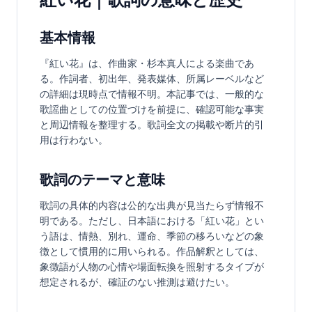
基本情報
『紅い花』は、作曲家・杉本真人による楽曲であ
る。作詞者、初出年、発表媒体、所属レーベルなど
の詳細は現時点で情報不明。本記事では、一般的な
歌謡曲としての位置づけを前提に、確認可能な事実
と周辺情報を整理する。歌詞全文の掲載や断片的引
用は行わない。
歌詞のテーマと意味
歌詞の具体的内容は公的な出典が見当たらず情報不
明である。ただし、日本語における「紅い花」とい
う語は、情熱、別れ、運命、季節の移ろいなどの象
徴として慣用的に用いられる。作品解釈としては、
象徴語が人物の心情や場面転換を照射するタイプが
想定されるが、確証のない推測は避けたい。