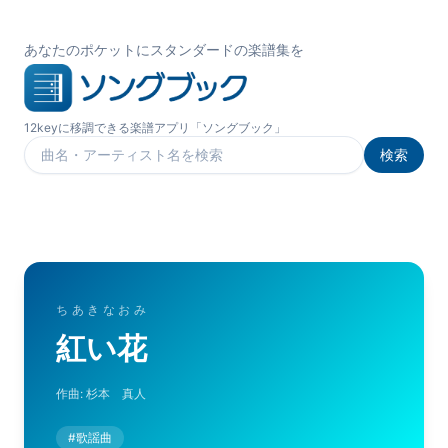
あなたのポケットにスタンダードの楽譜集を
12keyに移調できる楽譜アプリ「ソングブック」
検索
楽曲を検索
ちあきなおみ
紅い花
作曲:
杉本 真人
#
歌謡曲