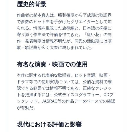
歴史的背景
作曲者の杉本真人は、昭和後期から平成期の歌謡界
で多数のヒット曲を手がけたクリエイターとして知
られる。情感を重視した旋律線と、日本語の抑揚に
寄り添う作曲法で評価を得てきた。『紅い花』の制
作・発表時期は情報不明だが、同氏の活動期には演
歌・歌謡曲が広く大衆に親しまれていた。
有名な演奏・映画での使用
本作に関する代表的な歌唱者、ヒット音源、映画・
ドラマ等での使用実績については、公的な資料で確
認できる範囲では情報不明である。正確なクレジッ
トを把握するには、公式ディスコグラフィー、CDブ
ックレット、JASRAC等の作品データベースでの確認
が有効だ。
現代における評価と影響