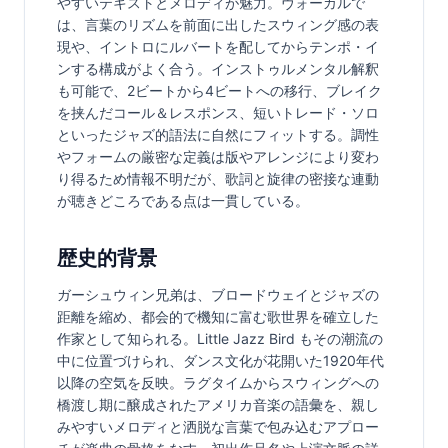
やすいテキストとメロディが魅力。ヴォーカルで
は、言葉のリズムを前面に出したスウィング感の表
現や、イントロにルバートを配してからテンポ・イ
ンする構成がよく合う。インストゥルメンタル解釈
も可能で、2ビートから4ビートへの移行、ブレイク
を挟んだコール＆レスポンス、短いトレード・ソロ
といったジャズ的語法に自然にフィットする。調性
やフォームの厳密な定義は版やアレンジにより変わ
り得るため情報不明だが、歌詞と旋律の密接な連動
が聴きどころである点は一貫している。
歴史的背景
ガーシュウィン兄弟は、ブロードウェイとジャズの
距離を縮め、都会的で機知に富む歌世界を確立した
作家として知られる。Little Jazz Bird もその潮流の
中に位置づけられ、ダンス文化が花開いた1920年代
以降の空気を反映。ラグタイムからスウィングへの
橋渡し期に醸成されたアメリカ音楽の語彙を、親し
みやすいメロディと洒脱な言葉で包み込むアプロー