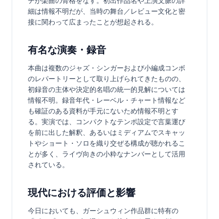
チが楽曲の骨格をなす。初出作品名や上演文脈の詳
細は情報不明だが、当時の舞台／レビュー文化と密
接に関わって広まったことが想起される。
有名な演奏・録音
本曲は複数のジャズ・シンガーおよび小編成コンボ
のレパートリーとして取り上げられてきたものの、
初録音の主体や決定的名唱の統一的見解については
情報不明。録音年代・レーベル・チャート情報など
も確証のある資料が手元にないため情報不明とす
る。実演では、コンパクトなテンポ設定で言葉運び
を前に出した解釈、あるいはミディアムでスキャッ
トやショート・ソロを織り交ぜる構成が聴かれるこ
とが多く、ライヴ向きの小粋なナンバーとして活用
されている。
現代における評価と影響
今日においても、ガーシュウィン作品群に特有の