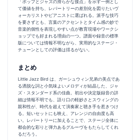
「ポップとジャズの滑らかな接点」を示す一例とし
て価値を持ち、レパートリーの差別化を図りたいヴ
ォーカリストやピアニストに選ばれる。派手な技巧
を要さずとも、言葉のアクセントとタイム感の妙で
音楽的個性を表現しやすい点が教育現場やワークシ
ョップでも好まれる理由の一つ。譜面や録音の標準
版については情報不明ながら、実用的なステージ・
チューンとしての評価は揺るがない。
まとめ
Little Jazz Bird は、ガーシュウィン兄弟の美点であ
る洒脱な詞と小気味よいメロディが結晶した、ジャ
ズ・スタンダード系の佳曲。初出や決定版録音の詳
細は情報不明でも、語り口の軽妙さとスウィングの
親和性が、時代を超えて演奏家と聴き手を惹きつけ
る。短いセットにも映え、アレンジの自由度も高
い。レパートリーに加えることで、ステージ全体に
都会的な彩りと弾力あるグルーヴをもたらしてくれ
るだろう。