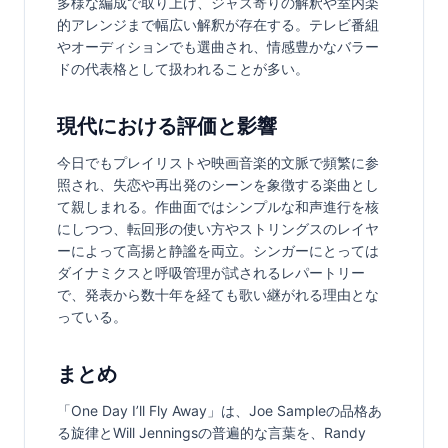
多様な編成で取り上げ、ジャズ寄りの解釈や室内楽
的アレンジまで幅広い解釈が存在する。テレビ番組
やオーディションでも選曲され、情感豊かなバラー
ドの代表格として扱われることが多い。
現代における評価と影響
今日でもプレイリストや映画音楽的文脈で頻繁に参
照され、失恋や再出発のシーンを象徴する楽曲とし
て親しまれる。作曲面ではシンプルな和声進行を核
にしつつ、転回形の使い方やストリングスのレイヤ
ーによって高揚と静謐を両立。シンガーにとっては
ダイナミクスと呼吸管理が試されるレパートリー
で、発表から数十年を経ても歌い継がれる理由とな
っている。
まとめ
「One Day I’ll Fly Away」は、Joe Sampleの品格あ
る旋律とWill Jenningsの普遍的な言葉を、Randy 