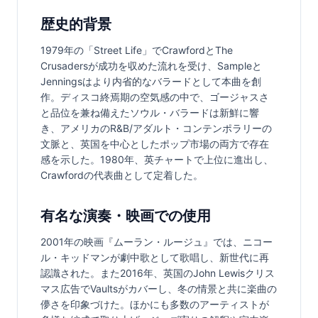
歴史的背景
1979年の「Street Life」でCrawfordとThe 
Crusadersが成功を収めた流れを受け、Sampleと
Jenningsはより内省的なバラードとして本曲を創
作。ディスコ終焉期の空気感の中で、ゴージャスさ
と品位を兼ね備えたソウル・バラードは新鮮に響
き、アメリカのR&B/アダルト・コンテンポラリーの
文脈と、英国を中心としたポップ市場の両方で存在
感を示した。1980年、英チャートで上位に進出し、
Crawfordの代表曲として定着した。
有名な演奏・映画での使用
2001年の映画『ムーラン・ルージュ』では、ニコー
ル・キッドマンが劇中歌として歌唱し、新世代に再
認識された。また2016年、英国のJohn Lewisクリス
マス広告でVaultsがカバーし、冬の情景と共に楽曲の
儚さを印象づけた。ほかにも多数のアーティストが