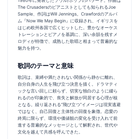
1980年に発表したソウル/ポップのバラード。作曲は
The Crusadersのピアニストとしても知られるJoe 
Sample、作詞はWill Jennings。Crawfordのアルバ
ム『Now We May Begin』に収録され、イギリスを
はじめ欧州各国で広くヒットした。豊かなオーケス
トレーションとピアノを基調に、深い余韻を残すメ
ロディが特徴で、成熟した歌唱と相まって普遍的な
魅力を持つ。
歌詞のテーマと意味
歌詞は、束縛や満たされない関係から静かに離れ、
自分自身の人生を飛び立つ決意を描く。ドラマティ
ックな言い回しに頼らず、切実な独白のように綴ら
れるのが印象的で、喪失と解放が同居する心理が核
となる。繰り返される“飛び立つ”イメージは現実逃避
ではなく、自己回復と主体性の回復を象徴。恋愛の
終焉に限らず、環境や価値観の変化を受け入れて前
進する普遍的なメッセージとして解釈され、世代や
文化を越えて共感を呼んできた。