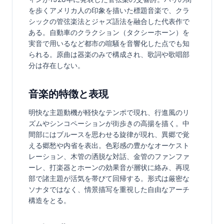
を歩くアメリカ人の印象を描いた標題音楽で、クラ
シックの管弦楽法とジャズ語法を融合した代表作で
ある。自動車のクラクション（タクシーホーン）を
実音で用いるなど都市の喧騒を音響化した点でも知
られる。原曲は器楽のみで構成され、歌詞や歌唱部
分は存在しない。
音楽的特徴と表現
明快な主題動機が軽快なテンポで現れ、行進風のリ
ズムやシンコペーションが街歩きの高揚を描く。中
間部にはブルースを思わせる旋律が現れ、異郷で覚
える郷愁や内省を表出。色彩感の豊かなオーケスト
レーション、木管の洒脱な対話、金管のファンファ
ーレ、打楽器とホーンの効果音が層状に絡み、再現
部で諸主題が活気を帯びて回帰する。形式は厳密な
ソナタではなく、情景描写を重視した自由なアーチ
構造をとる。