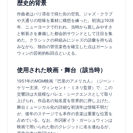
歴史的背景
作曲者はパリ滞在で得た街の空気、ジャズ・クラブ
や大通りの喧噪を素材に構想を練った。初演は1928
年、ニューヨークで行われ、当時から親しみやすさ
と斬新さを兼備した都会的サウンドとして注目を集
めた。クラシックの枠組みにジャズの語彙を持ち込
みながら、独自の管弦楽色を確立した点はガーシュ
ウィンの芸術的転回点といえる。
使用された映画・舞台（該当時）
1951年のMGM映画『巴里のアメリカ人』（ジーン・
ケリー主演、ヴィンセント・ミネリ監督）で、この
交響詩は大規模なバレエ・シークエンスとして取り
上げられ、作品名の知名度を世界的に押し上げた。
舞台ミュージカル化の詳細な初演年は情報不明だ
が、後年のステージでも本作の音楽は重要な位置を
占めている。なお、作詞家イラ・ガーシュウィンは
映画で用いられた歌のクレジットに名を連ねるが、