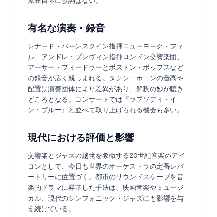
原曲自体に歌詞はない。
有名な演奏・録音
レナード・バーンスタイン指揮ニューヨーク・フィ
ル、アンドレ・プレヴィン指揮ロンドン交響楽団、
アーサー・フィードラーとボストン・ポップスなど
の録音が広く親しまれる。タクシーホーンの音高や
配置は演奏団体により差異があり、解釈の妙が聴き
どころとなる。コンサートでは『ラプソディ・イ
ン・ブルー』と並べて取り上げられる機会も多い。
現代における評価と影響
交響楽とジャズの越境を象徴する20世紀音楽のアイ
コンとして、今日も世界のオーケストラの定番レパ
ートリーに位置づく。都市のサウンドスケープを音
楽的ドラマに昇華した手法は、映画音楽やミュージ
カル、現代のシンフォニック・ジャズにも影響を与
え続けている。