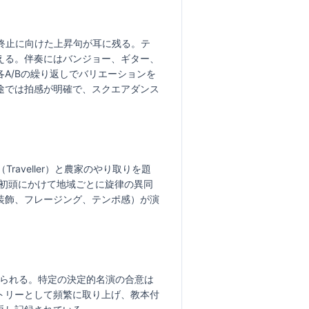
、終止に向けた上昇句が耳に残る。テ
える。伴奏にはバンジョー、ギター、
A/Bの繰り返しでバリエーションを
途では拍感が明確で、スクエアダンス
aveller）と農家のやり取りを題
紀初頭にかけて地域ごとに旋律の異同
装飾、フレージング、テンポ感）が演
べられる。特定の決定的名演の合意は
トリーとして頻繁に取り上げ、教本付