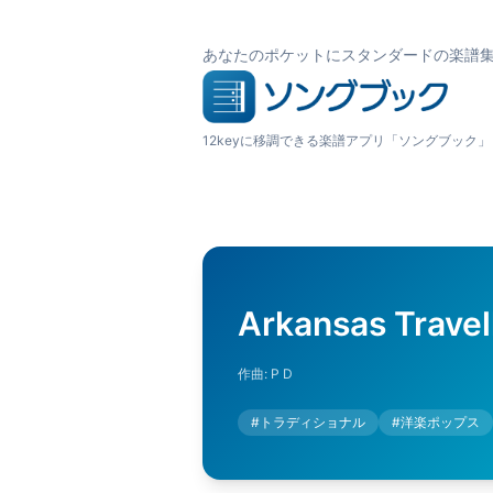
あなたのポケットにスタンダードの楽譜
12keyに移調できる楽譜アプリ「ソングブック」
Arkansas Travel
作曲:
P D
#
トラディショナル
#
洋楽ポップス