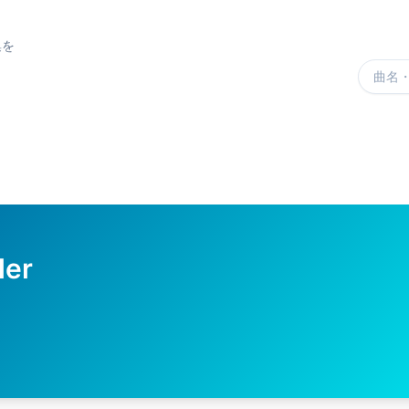
集を
楽曲を
ler