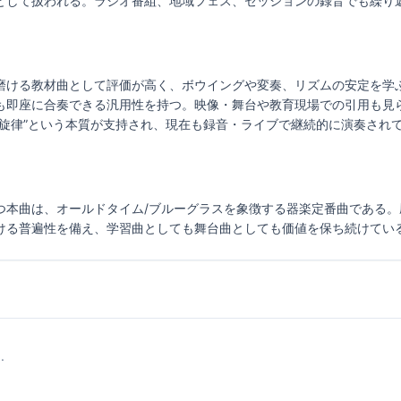
として扱われる。ラジオ番組、地域フェス、セッションの録音でも繰り
磨ける教材曲として評価が高く、ボウイングや変奏、リズムの安定を学
も即座に合奏できる汎用性を持つ。映像・舞台や教育現場での引用も見
る旋律”という本質が支持され、現在も録音・ライブで継続的に演奏され
つ本曲は、オールドタイム/ブルーグラスを象徴する器楽定番曲である
ける普遍性を備え、学習曲としても舞台曲としても価値を保ち続けてい
.