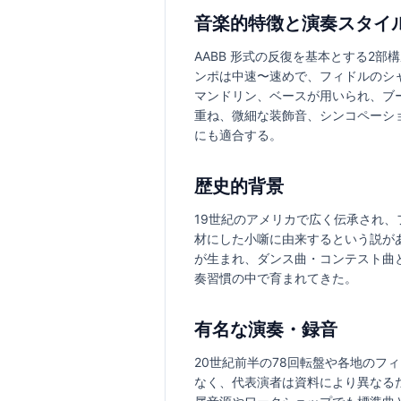
音楽的特徴と演奏スタイ
AABB 形式の反復を基本とする2
ンポは中速〜速めで、フィドルのシ
マンドリン、ベースが用いられ、ブ
重ね、微細な装飾音、シンコペーシ
にも適合する。
歴史的背景
19世紀のアメリカで広く伝承され、フ
材にした小噺に由来するという説が
が生まれ、ダンス曲・コンテスト曲
奏習慣の中で育まれてきた。
有名な演奏・録音
20世紀前半の78回転盤や各地の
なく、代表演者は資料により異なる