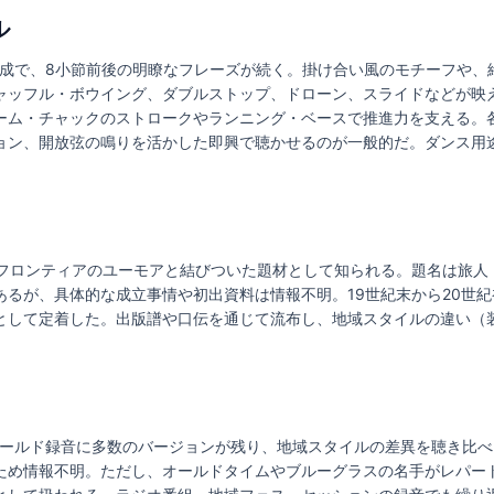
ル
部構成で、8小節前後の明瞭なフレーズが続く。掛け合い風のモチーフや
ャッフル・ボウイング、ダブルストップ、ドローン、スライドなどが映
ーム・チャックのストロークやランニング・ベースで推進力を支える。各
ョン、開放弦の鳴りを活かした即興で聴かせるのが一般的だ。ダンス用
ロンティアのユーモアと結びついた題材として知られる。題名は旅人（Tr
あるが、具体的な成立事情や初出資料は情報不明。19世紀末から20世
として定着した。出版譜や口伝を通じて流布し、地域スタイルの違い（
フィールド録音に多数のバージョンが残り、地域スタイルの差異を聴き比
ため情報不明。ただし、オールドタイムやブルーグラスの名手がレパー