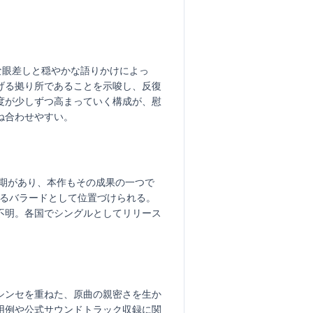
な眼差しと穏やかな語りかけによっ
げる拠り所であることを示唆し、反復
度が少しずつ高まっていく構成が、慰
ね合わせやすい。
期があり、本作もその成果の一つで
象徴するバラードとして位置づけられる。
不明。各国でシングルとしてリリース
シンセを重ねた、原曲の親密さを生か
用例や公式サウンドトラック収録に関