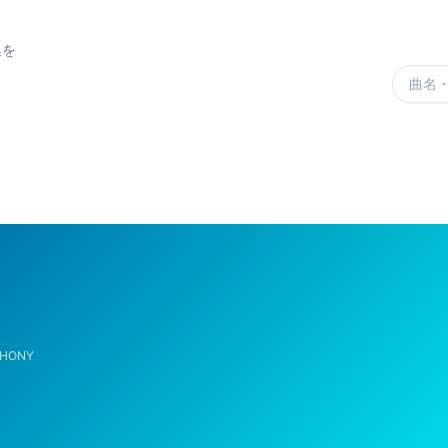
集を
楽曲を
THONY