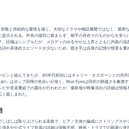
かな崇敬と持続的な愛情を描く。大仰なドラマや物語展開ではなく、親密
に提示される。外見の描写に留まらず、相手の存在そのものが心を安ら
す。比喩はシンプルだが、メロディのゆるやかな上昇とともに内面の温
名詞や具体的エピソードが少ないため、聴き手は自身の記憶や情景を重
ーピンと組んできたが、80年代初頭にはギャリー・オズボーンとの共作
p Up!』はポップ回帰の色合いが強く、Blue Eyesは同作の静謐さを
レビや音楽番組での露出が行われたが、撮影地や映像演出の詳細は情報
広く親しまれた。
用
でしばしば取り上げられる楽曲で、ピアノ主体の編成にストリングスや
公演名や公式ライブ音源の詳細は情報不明。映画・ドラマでの顕著な使