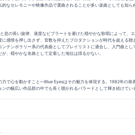
私的なセレモニーや映像作品で選曲されることが多い楽曲としても知ら
ード進行と息の長い旋律、過度なビブラートを避けた穏やかな歌唱によって
度に感情を押し出さず、音数を抑えたプロダクションが時代を超える聴
コンテンポラリー系の代表曲としてプレイリストに適合し、入門曲とし
だが、穏やかな名曲として定着した地位は揺るがない。
で心を動かすこと—Blue Eyesはその魅力を体現する。1982年の
ョンの幅広い作品群の中でも長く聴かれるバラードとして輝き続けてい
.