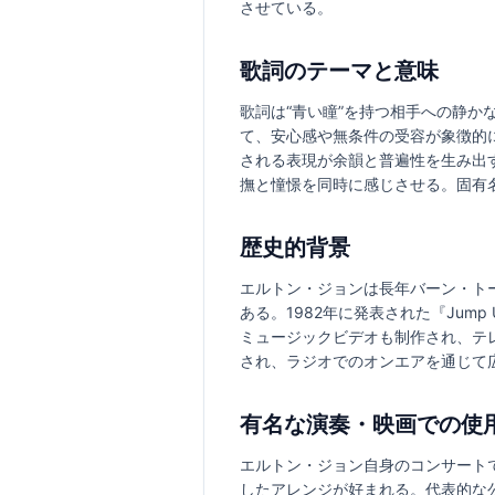
させている。
歌詞のテーマと意味
歌詞は“青い瞳”を持つ相手への静
て、安心感や無条件の受容が象徴的
される表現が余韻と普遍性を生み出
撫と憧憬を同時に感じさせる。固有
歴史的背景
エルトン・ジョンは長年バーン・ト
ある。1982年に発表された『Jum
ミュージックビデオも制作され、テ
され、ラジオでのオンエアを通じて
有名な演奏・映画での使
エルトン・ジョン自身のコンサート
したアレンジが好まれる。代表的な