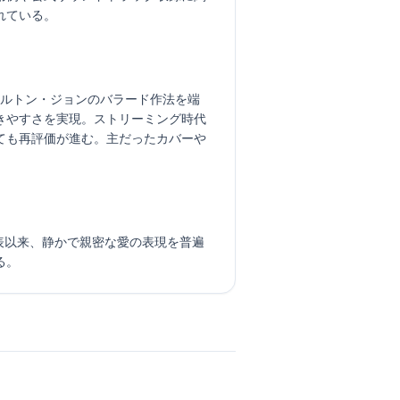
れている。
、エルトン・ジョンのバラード作法を端
きやすさを実現。ストリーミング時代
ても再評価が進む。主だったカバーや
発表以来、静かで親密な愛の表現を普遍
る。