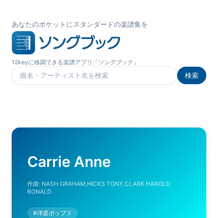
あなたのポケットにスタンダードの楽譜集を
12keyに移調できる楽譜アプリ「ソングブック」
検索
楽曲を検索
Carrie Anne
作曲:
NASH GRAHAM,HICKS TONY,CLARK HAROLD
RONALD
#
洋楽ポップス