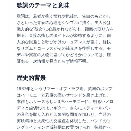
歌詞のテーマと意味
歌詞は、若者が抱く憧れや気後れ、告白のもどかし
さといった青春の心理をシンプルに描く。主人公は
魅力的な“彼女”に心惹かれながらも、距離の取り方を
探る。直接名指しのタイトルが象徴するように、個
人的な眼差しと呼びかけのニュアンスが強く、軽快
なリズムとコーラスがその純真さを後押しする。モ
デルや実在の人物に基づくかどうかについては、確
証ある一次情報が見当たらず情報不明。
歴史的背景
1967年というサマー・オブ・ラブ期、英国のポップ
はハーモニーと彩度の高いサウンドを磨き上げた。
本作もホリーズらしい3声ハーモニーに、明るいメロ
ディと歯切れのよいギター、さらにスティールパン
の音色を取り入れた印象的な間奏が加わり、当時の
実験精神と大衆性の交差点を体現した。バンドのソ
ングライティング成熟期に位置づけられ、後続作へ