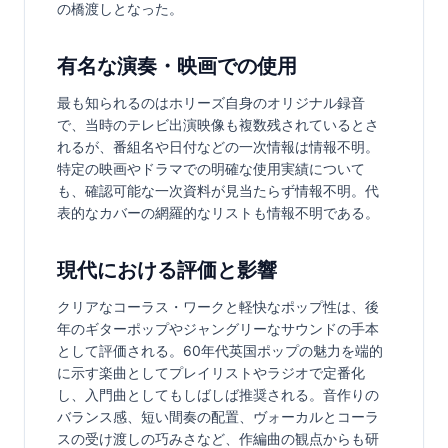
の橋渡しとなった。
有名な演奏・映画での使用
最も知られるのはホリーズ自身のオリジナル録音
で、当時のテレビ出演映像も複数残されているとさ
れるが、番組名や日付などの一次情報は情報不明。
特定の映画やドラマでの明確な使用実績について
も、確認可能な一次資料が見当たらず情報不明。代
表的なカバーの網羅的なリストも情報不明である。
現代における評価と影響
クリアなコーラス・ワークと軽快なポップ性は、後
年のギターポップやジャングリーなサウンドの手本
として評価される。60年代英国ポップの魅力を端的
に示す楽曲としてプレイリストやラジオで定番化
し、入門曲としてもしばしば推奨される。音作りの
バランス感、短い間奏の配置、ヴォーカルとコーラ
スの受け渡しの巧みさなど、作編曲の観点からも研